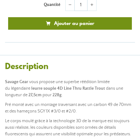
Quantité
remove
add
Ajouter au panier
Description
Savage Gear
vous propose une superbe réédition limitée
du légendaire
leurre souple 4D Line Thru Rattle Trout
dans une
longueur de
27,5cm
pour
228g
.
Pré monté avec un montage traversant avec un carbon 49 de 70mm
et des hameçons SGY 1X #3/0 et #2/0.
Le corps moulé grâce à la technologie 3D de la marque est toujours
aussi réaliste, les couleurs disponibles sont ornées de détails
fluorescents qui assurent une visibilité optimale pour les prédateurs.