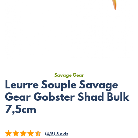
Savage Gear
Leurre Souple Savage
Gear Gobster Shad Bulk
7,5cm
(
4
/
5
)
3
avis