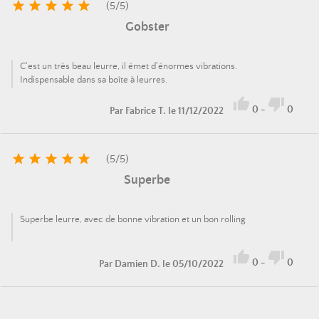





(
5
/
5
)
Gobster
C'est un très beau leurre, il émet d'énormes vibrations.
Indispensable dans sa boîte à leurres.


0
-
0
Par
Fabrice T.
le 11/12/2022





(
5
/
5
)
Superbe
Superbe leurre, avec de bonne vibration et un bon rolling


0
-
0
Par
Damien D.
le 05/10/2022