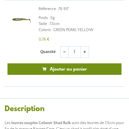
Référence : 76 917
Poids : 5g
Taille : 7,5cm
Coloris : GREEN PEARL YELLOW
0,76 €
Quantité
remove
add
Ajouter au panier
Description
Les
leurres souples Gobster Shad Bulk
sont des leurres de 7,5cm pour