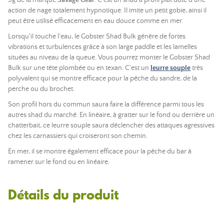
5g de la marque
Savage Gear
. C'est un shad à profil plat doté d'une
action de nage totalement hypnotique. Il imite un petit gobie, ainsi il
peut être utilisé efficacement en eau douce comme en mer.
Lorsqu'il touche l'eau, le Gobster Shad Bulk génère de fortes
vibrations et turbulences grâce à son large paddle et les lamelles
situées au niveau de la queue. Vous pourrez monter le Gobster Shad
Bulk sur une tête plombée ou en texan. C'est un
leurre souple
très
polyvalent qui se montre efficace pour la pêche du sandre, de la
perche ou du brochet.
Son profil hors du commun saura faire la différence parmi tous les
autres shad du marché. En linéaire, à gratter sur le fond ou derrière un
chatterbait, ce leurre souple saura déclencher des attaques agressives
chez les carnassiers qui croiseront son chemin.
En mer, il se montre également efficace pour la pêche du bar à
ramener sur le fond ou en linéaire.
Détails du produit