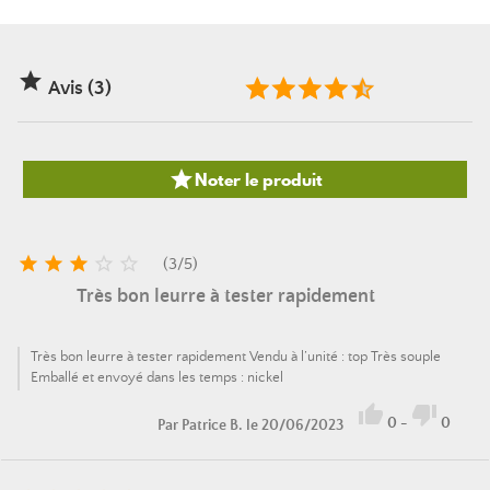

Avis (3)

Noter le produit





(
3
/
5
)
Très bon leurre à tester rapidement
Très bon leurre à tester rapidement Vendu à l’unité : top Très souple
Emballé et envoyé dans les temps : nickel


0
-
0
Par
Patrice B.
le 20/06/2023