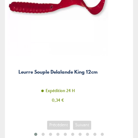
Leurre Souple Delalande King 12cm
Expédition 24 H
Prix
0,34 €
Précédent
Suivant