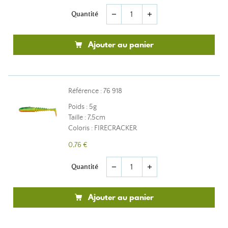
Quantité
remove
add
Ajouter au panier
Référence : 76 918
Poids : 5g
Taille : 7,5cm
Coloris : FIRECRACKER
0,76 €
Quantité
remove
add
Ajouter au panier