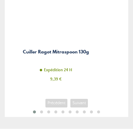
Cuiller Ragot Mitraspoon 130g
Expédition 24 H
Prix
9,39 €
Précédent
Suivant