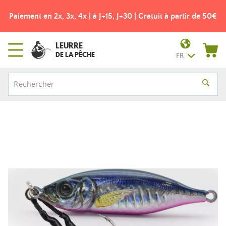
Paiement en 2x, 3x, 4x | à J+15, J+30 | Gratuit à partir de 50€
LEURRE
DE LA PÊCHE
FR