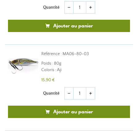
Quantité
remove
add
Ajouter au panier
Référence : MA06-80-03
Poids : 80g
Coloris : Aji
15,90 €
Quantité
remove
add
Ajouter au panier