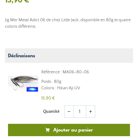
Jig Mer Metal Adict 06 de chez Little Jack, disponible en 80g et quatre
coloris différents.
Déclinaisons
Référence : MA06-80-06
Poids : 80g
Coloris : Hikari Aji UV
15,90 €
Quantité
remove
add
Ajouter au panier