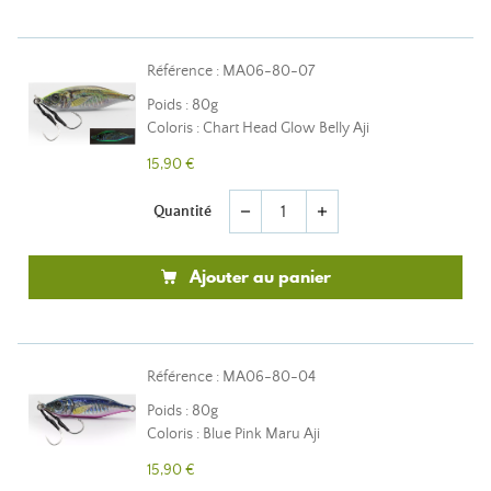
Référence : MA06-80-07
Poids : 80g
Coloris : Chart Head Glow Belly Aji
15,90 €
Quantité
remove
add
Ajouter au panier
Référence : MA06-80-04
Poids : 80g
Coloris : Blue Pink Maru Aji
15,90 €