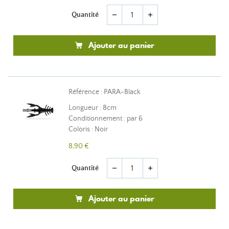
Quantité
remove
add
Ajouter au panier
Référence : PARA-Black
Longueur : 8cm
Conditionnement : par 6
Coloris : Noir
8,90 €
Quantité
remove
add
Ajouter au panier