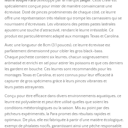
leurre souple Para
développé par la marque
Jaeger
. Cette craw est
spécialement conçue pour imiter de manière convaincante une
écrevisse. Doté de pinces proéminentes de chaque côté, ce leurre
offre une représentation très réaliste qui trompe les carnassiers qui se
nourrissent d'écrevisses. Les vibrations des petites pattes latérales
ajoutent une touche d'attractivié, rendant le leurre irrésistible. Ce
produit est particulièrement adapté aux montages Texas et Carolina.
Avec une longueur de 8cm (3.1 pouces), ce leurre écrevisse est
parfaitement dimensionné pour cibler les gros black-bass.
Chaque pochette contient six leurres, chacun soigneusement
arômatisé et enrichi en sel pour attirer les poissons et que ces derniers
les gardent en bouche. Ces leurres sont recommandés pour les
montages Texas et Carolina, et sont connus pour leur efficacité à
capturer de gros spécimens grâce à leurs pinces vibrantes et
leurs pattes attrayantes.
Conçu pour être efficace dans divers environnements aquatiques, ce
leurre est polyvalente et peut être utilisé quelles que soient les
conditions météorologiques ou la saison. Mis au point par des
pêcheurs expérimentés, la Para promet des résultats rapides et
optimaux. De plus, elle est fabriquée à partir d'une matière écologique,
exempt de phtalates nocifs, garantissant ainsi une pêche responsable.