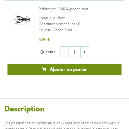
Référence : PARA-pecan rust
Longueur : 8cm
Conditionnement : par 6
Coloris : Pecan Rust
8,90 €
Quantité
remove
add
Ajouter au panier
Description
Les passionnés de pêche au black-bass seront ravis de découvrir le