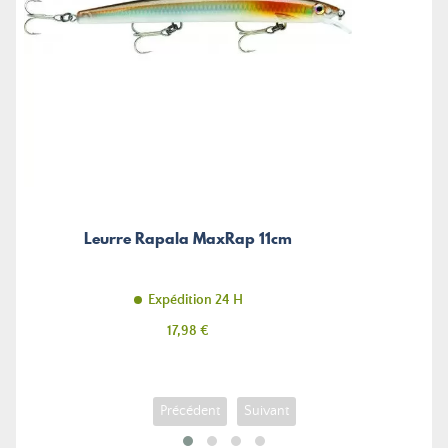
Leurre Rapala MaxRap 11cm
Expédition 24 H
Prix
17,98 €
Précédent
Suivant