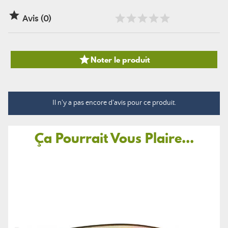

Avis (0)

Noter le produit
Il n'y a pas encore d'avis pour ce produit.
Ça Pourrait Vous Plaire...