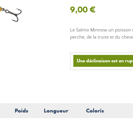
9,00 €
Le Salmo Minnow un poisson n
perche, de la truite et du chev
Une déclinaison est en rup
Poids
Longueur
Coloris