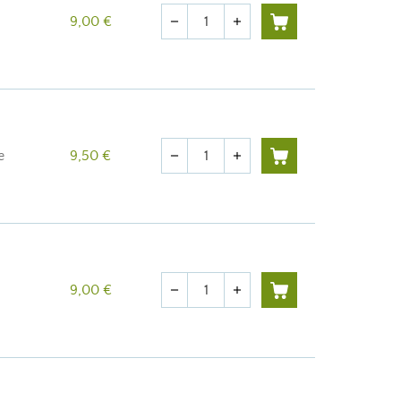
Quantité
9,00 €
remove
add
Quantité
e
9,50 €
remove
add
Quantité
9,00 €
remove
add