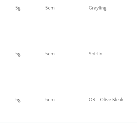
5g
5cm
Grayling
5g
5cm
Spirlin
5g
5cm
OB - Olive Bleak