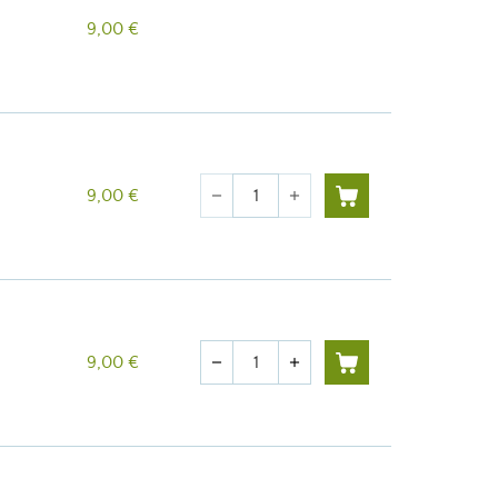
9,00 €
Quantité
9,00 €
remove
add
Quantité
9,00 €
remove
add