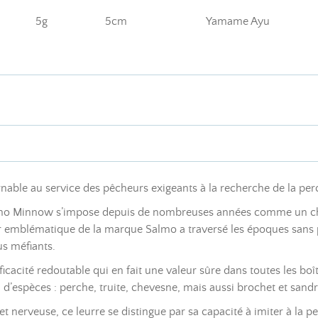
5g
5cm
Yamame Ayu
able au service des pêcheurs exigeants à la recherche de la perch
 Salmo Minnow s’impose depuis de nombreuses années comme un ch
ur emblématique de la marque Salmo a traversé les époques sans 
us méfiants.
cacité redoutable qui en fait une valeur sûre dans toutes les boî
l d’espèces : perche, truite, chevesne, mais aussi brochet et sand
 et nerveuse, ce leurre se distingue par sa capacité à imiter à la