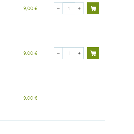
Quantité
9,00 €
remove
add
Quantité
9,00 €
remove
add
9,00 €