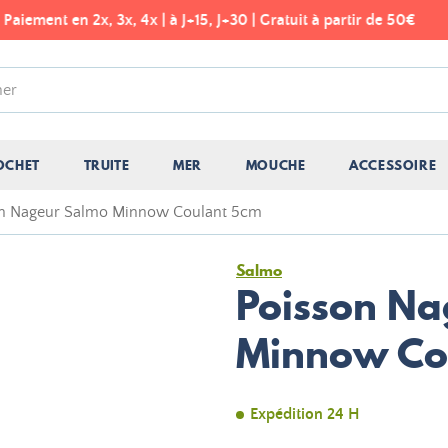
Frais de port offerts dès 49€ ! - Point relais Colissimo
OCHET
TRUITE
MER
MOUCHE
ACCESSOIRE
on Nageur Salmo Minnow Coulant 5cm
Salmo
Poisson Na
Minnow Co
Expédition 24 H