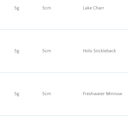
5g
5cm
Lake Charr
5g
5cm
Holo Stickleback
5g
5cm
Freshwater Minnow