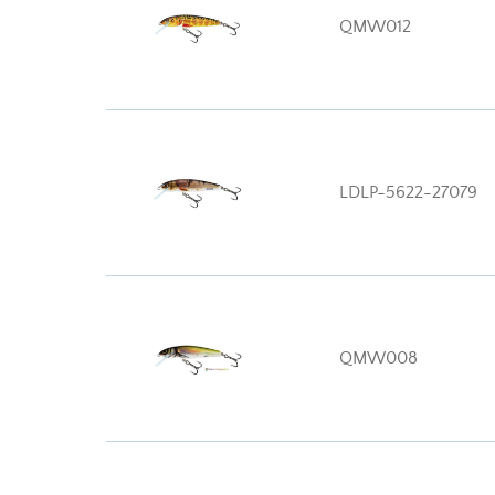
QMW012
LDLP-5622-27079
QMW008