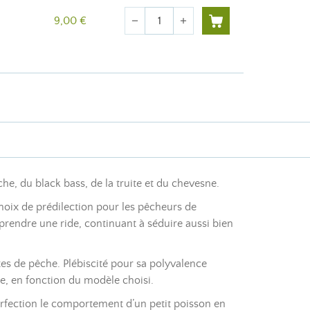
Quantité
9,00 €
remove
add
e, du black bass, de la truite et du chevesne.
oix de prédilection pour les pêcheurs de
prendre une ride, continuant à séduire aussi bien
tes de pêche. Plébiscité pour sa polyvalence
re, en fonction du modèle choisi.
 perfection le comportement d’un petit poisson en