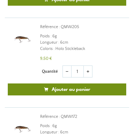
Référence : QMW205
Poids : 6g
Longueur : 6cm
Coloris : Holo Stickleback
9,50 €
Quantité
remove
add
Ajouter au panier
Référence : QMW172
Poids : 6g
Longueur : 6cm