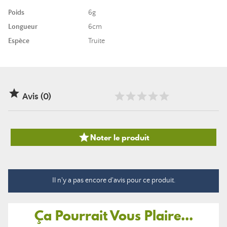
Poids
6g
Longueur
6cm
Espèce
Truite

Avis (0)

Noter le produit
Il n'y a pas encore d'avis pour ce produit.
Ça Pourrait Vous Plaire...