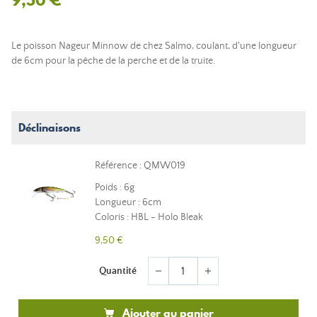
Le poisson Nageur Minnow de chez Salmo, coulant, d'une longueur
de 6cm pour la pêche de la perche et de la truite.
Déclinaisons
Référence : QMW019
Poids : 6g
Longueur : 6cm
Coloris : HBL - Holo Bleak
9,50 €
Quantité
remove
add
Ajouter au panier