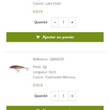
Coloris : Lake Charr
9,50 €
Quantité
remove
add
Ajouter au panier
Référence : QMW231
Poids : 6g
Longueur : 6cm
Coloris : Freshwater Minnow
9,50 €
Quantité
remove
add