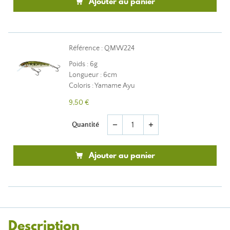
Ajouter au panier
Référence : QMW224
Poids : 6g
Longueur : 6cm
Coloris : Yamame Ayu
9,50 €
Quantité
remove
add
Ajouter au panier
Description