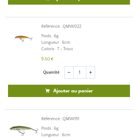
Référence : QMW022
Poids : 6g
Longueur : 6cm
Coloris : T - Trout
9,50 €
Quantité
remove
add
Ajouter au panier
Référence : QMW191
Poids : 6g
Longueur : 6cm