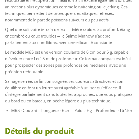
redoutable en récupération linéaire, mais il excelle également lors des
animations plus dynamiques comme le twitching ou le jerking. Ces
techniques permettent de provoquer des attaques réflexes,
notamment de la part de poissons suiveurs ou peu actifs.
Quel que soit votre terrain de jeu — rivière rapide, lac profond, étang
encombré ou eaux troubles — le Salmo Minnow s’adapte
parfaitement aux conditions, avec une efficacité constante.
Le modèle M6S est une version coulante de 6 cm pour 6 g, capable
d’évoluer entre 1 et 1,5 m de profondeur. Ce format compact est idéal
pour prospecter des zones peu profondes ou médianes, avec une
précision redoutable.
Sa nage serrée, sa finition soignée, ses couleurs attractives et son
équilibre en font un leurre aussi agréable à utiliser qu’efficace. Il
s’intègre parfaitement dans toutes les approches, que vous pratiquiez
du bord ou en bateau, en pêche légère ou plus technique.
M6S : Coulant - Longueur : 6cm - Poids : 6g - Profondeur : 1 à 1,5m
Détails du produit