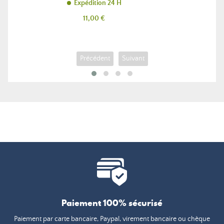
Expédition 24 H
Prix
11,00 €
Précédent
Suivant
Paiement 100% sécurisé
Paiement par carte bancaire, Paypal, virement bancaire ou chèque