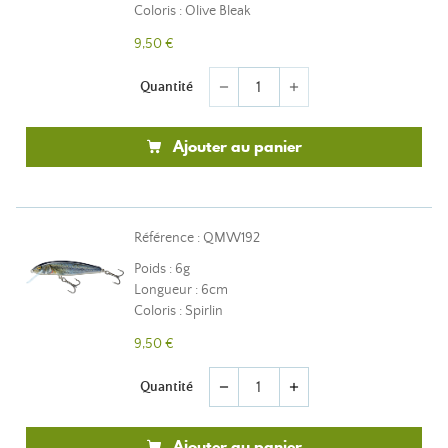
Coloris : Olive Bleak
9,50 €
Quantité
remove
add
Ajouter au panier
Référence : QMW192
Poids : 6g
Longueur : 6cm
Coloris : Spirlin
9,50 €
Quantité
remove
add
Ajouter au panier