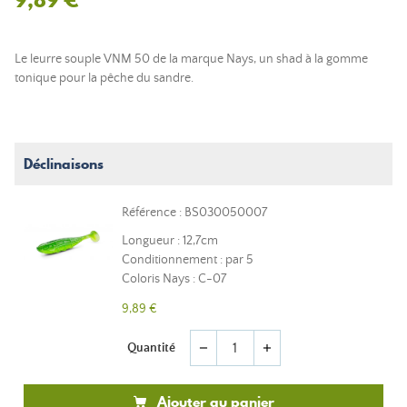
Le leurre souple VNM 50 de la marque Nays, un shad à la gomme
tonique pour la pêche du sandre.
Déclinaisons
Référence : BS030050007
Longueur : 12,7cm
Conditionnement : par 5
Coloris Nays : C-07
9,89 €
Quantité
remove
add
Ajouter au panier