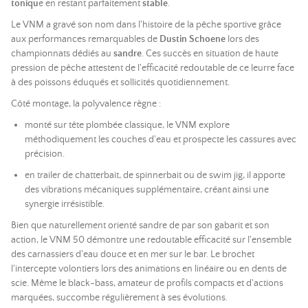
toniqu
e en restant parfaitement
stable
.
Le VNM a gravé son nom dans l'histoire de la pêche sportive grâce
aux performances remarquables de
Dustin Schoene
lors des
championnats dédiés au
sandre
. Ces succès en situation de haute
pression de pêche attestent de l'efficacité redoutable de ce leurre face
à des poissons éduqués et sollicités quotidiennement.
Côté montage, la polyvalence règne :
monté sur tête plombée classique, le VNM explore
méthodiquement les couches d'eau et prospecte les cassures avec
précision.
en trailer de chatterbait, de spinnerbait ou de swim jig, il apporte
des vibrations mécaniques supplémentaire, créant ainsi une
synergie irrésistible.
Bien que naturellement orienté sandre de par son gabarit et son
action, le VNM 50 démontre une redoutable efficacité sur l'ensemble
des carnassiers d'eau douce et en mer sur le bar. Le brochet
l'intercepte volontiers lors des animations en linéaire ou en dents de
scie. Même le black-bass, amateur de profils compacts et d'actions
marquées, succombe régulièrement à ses évolutions.