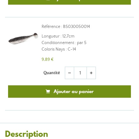
Référence : BS030050014
Longueur : 12,7cm
Conditionnement : par 5
Coloris Nays : C-14
9,89 €
Quantité
remove
add
Ajouter au panier
Description