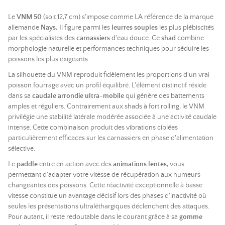
Le
VNM 50
(soit 12,7 cm) s'impose comme LA référence de la marque
allemande
Nays.
Il figure parmi les
leurres souples
les plus plébiscités
par les spécialistes des
carnassiers
d'eau douce. Ce
shad
combine
morphologie naturelle et performances techniques pour séduire les
poissons les plus exigeants.
La silhouette du VNM reproduit fidèlement les proportions d'un vrai
poisson fourrage avec un profil équilibré. L'élément distinctif réside
dans sa
caudale arrondie ultra-mobile
qui génère des battements
amples et réguliers. Contrairement aux shads à fort rolling, le VNM
privilégie une stabilité latérale modérée associée à une activité caudale
intense. Cette combinaison produit des vibrations ciblées
particulièrement efficaces sur les carnassiers en phase d'alimentation
sélective.
Le
paddle
entre en action avec des
animations lentes
, vous
permettant d'adapter votre vitesse de récupération aux humeurs
changeantes des poissons. Cette réactivité exceptionnelle à basse
vitesse constitue un avantage décisif lors des phases d'inactivité où
seules les présentations ultraléthargiques déclenchent des attaques.
Pour autant, il reste redoutable dans le courant grâce à sa
gomme