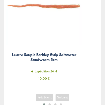
Leurre Souple Berkley Gulp Saltwater
Sandworm 5cm
Expédition 24 H
Prix
10,00 €
Précédent
Suivant