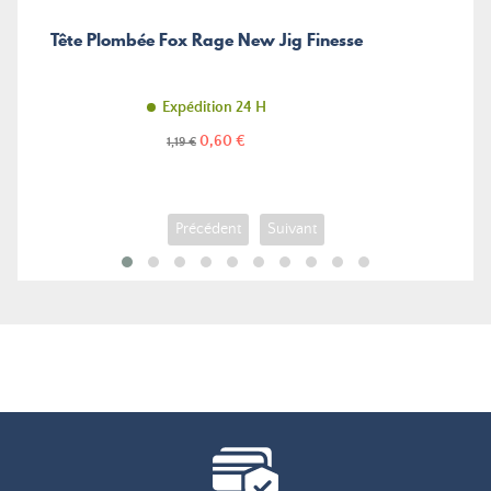
Tête Plombée Fox Rage New Jig Finesse
Expédition 24 H
Prix
Prix
0,60 €
1,19 €
de
base
Précédent
Suivant