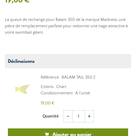
La queue de rechange pour Balam 350 de la marque Madness, une
pièce de remplacement parfaite pour redonner une nage attractive à
votre swimbait géant.
Déclinaisons
Référence : BALAM TAIL 350 2
Coloris : Chart
Conditionnement : A l'unité
19,00 €
Quantité
remove
add
Ajouter au panier