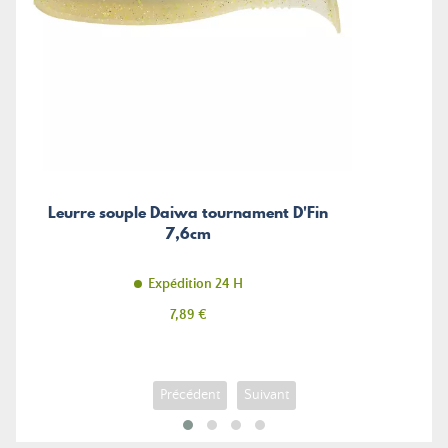
Leurre souple Daiwa tournament D'Fin
7,6cm
Expédition 24 H
Prix
7,89 €
Précédent
Suivant