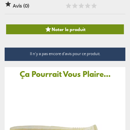

Avis (0)

Noter le produit
Il n'y a pas encore d'avis pour ce produit.
Ça Pourrait Vous Plaire...