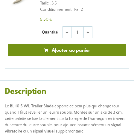
Taille : 3.5
Conditionnement : Par 2
5,50 €
Quantité
remove
add
Ajouter au panier
Description
Le
BL 10 S WL Trailer Blade
apporte ce petit plus qui change tout
quand il faut réveiller un leurre souple. Montée sur un axe de
3 cm
,
cette palette se fixe facilement sur la hampe de l’hameçon en travers
du ventre du leurre souple, pour ajouter instantanément un
signal
vibratoire
et un
signal visuel
supplémentaire.