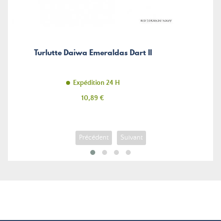
Turlutte Daiwa Emeraldas Dart II
Expédition 24 H
Prix
10,89 €
Précédent
Suivant