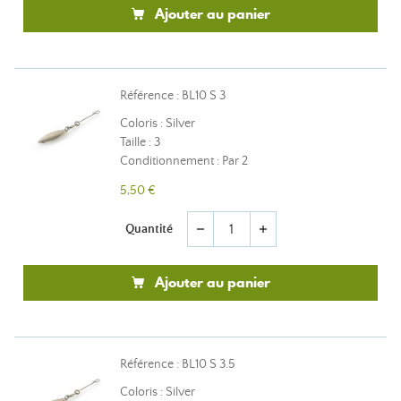
Ajouter au panier
Référence : BL10 S 3
Coloris : Silver
Taille : 3
Conditionnement : Par 2
5,50 €
Quantité
remove
add
Ajouter au panier
Référence : BL10 S 3.5
Coloris : Silver