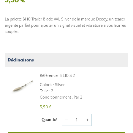
La palette Bl 10 Trailer Blade WL Silver de la marque Decoy, un teaser
argenté parfait pour ajouter un signal visuel et vibratoire à vos leurres
souples.
Déclinaisons
Référence : BL10 S 2
Coloris : Silver
Taille : 2
Conditionnement : Par 2
5,50 €
Quantité
remove
add