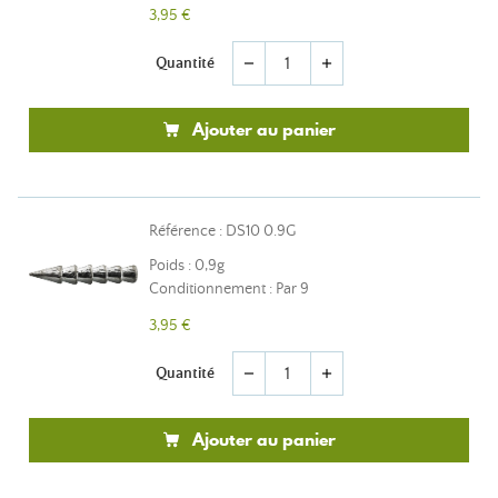
3,95 €
Quantité
remove
add
Ajouter au panier
Référence : DS10 0.9G
Poids : 0,9g
Conditionnement : Par 9
3,95 €
Quantité
remove
add
Ajouter au panier