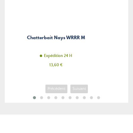
Chatterbait Nays WRRR M
Expédition 24 H
Prix
13,60 €
Précédent
Suivant