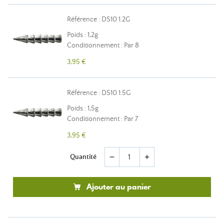
Référence : DS10 1.2G
Poids : 1,2g
Conditionnement : Par 8
3,95 €
Référence : DS10 1.5G
Poids : 1,5g
Conditionnement : Par 7
3,95 €
Quantité
remove
add
Ajouter au panier