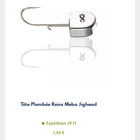
Tête Plombée Reins Meba Jighead
Expédition 24 H
Prix
7,99 €