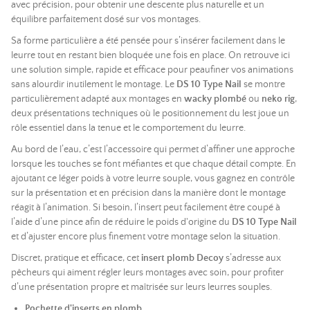
avec précision, pour obtenir une descente plus naturelle et un
équilibre parfaitement dosé sur vos montages.
Sa forme particulière a été pensée pour s’insérer facilement dans le
leurre tout en restant bien bloquée une fois en place. On retrouve ici
une solution simple, rapide et efficace pour peaufiner vos animations
sans alourdir inutilement le montage. Le
DS 10 Type Nail
se montre
particulièrement adapté aux montages en
wacky plombé
ou
neko rig
,
deux présentations techniques où le positionnement du lest joue un
rôle essentiel dans la tenue et le comportement du leurre.
Au bord de l’eau, c’est l’accessoire qui permet d’affiner une approche
lorsque les touches se font méfiantes et que chaque détail compte. En
ajoutant ce léger poids à votre leurre souple, vous gagnez en contrôle
sur la présentation et en précision dans la manière dont le montage
réagit à l’animation. Si besoin, l’insert peut facilement être coupé à
l’aide d’une pince afin de réduire le poids d'origine du
DS 10 Type Nail
et d’ajuster encore plus finement votre montage selon la situation.
Discret, pratique et efficace, cet
insert plomb Decoy
s’adresse aux
pêcheurs qui aiment régler leurs montages avec soin, pour profiter
d’une présentation propre et maîtrisée sur leurs leurres souples.
Pochette d'inserts en plomb