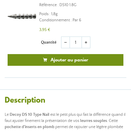
Référence : DS10 1.8G
Poids : 1,8g
Conditionnement : Par 6
3,95 €
Quantité
remove
add
Ajouter au panier
Description
Le
Decoy DS 10 Type Nail
est le petit plus qui fait la différence quand il
faut ajuster finement la présentation de vos
leurres souples
. Cette
pochette d'inserts en plomb
permet de rajouter une légère plombée