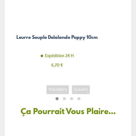
Leurre Souple Delalande Poppy 10cm
Expédition 24 H
Prix
6,70 €
Précédent
Suivant
Ça Pourrait Vous Plaire...