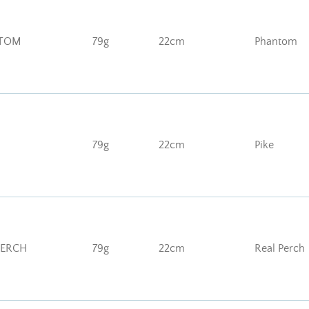
NTOM
79g
22cm
Phantom
79g
22cm
Pike
PERCH
79g
22cm
Real Perch