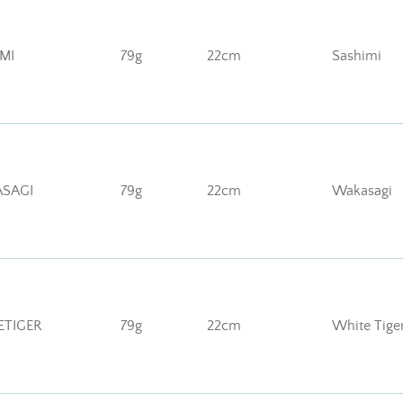
MI
79g
22cm
Sashimi
ASAGI
79g
22cm
Wakasagi
ETIGER
79g
22cm
White Tige