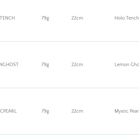
OTENCH
79g
22cm
Holo Tench
ONGHOST
79g
22cm
Lemon Gho
ICPEARL
79g
22cm
Mystic Pear