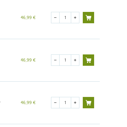
Quantité
46,99 €
remove
add
Quantité
46,99 €
remove
add
Quantité
r
46,99 €
remove
add