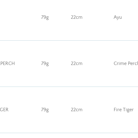
79g
22cm
Ayu
EPERCH
79g
22cm
Crime Perc
IGER
79g
22cm
Fire Tiger