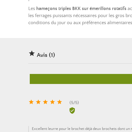
Les
hameçons triples BKK sur émerillons rotatifs
ac
les ferrages puissants nécessaires pour les gros br
conditions du jour ou aux préférences alimentaires

Avis (1)





(
5
/
5
)

Excellent leurre pour le brochet déjà deux brochets dont un 