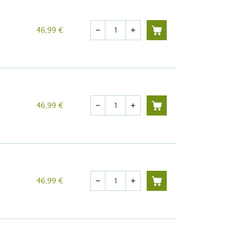
Quantité
46,99 €
remove
add
Quantité
46,99 €
remove
add
Quantité
46,99 €
remove
add