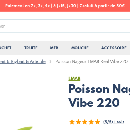
Paiement en 2x, 3x, 4x | à J+15, J+30 | Gratuit à partir de 50€
OCHET
TRUITE
MER
MOUCHE
ACCESSOIRE
it & Bigbait & Articule
Poisson Nageur LMAB Real Vibe 220
LMAB
Poisson Na
Vibe 220
(
5
/
5
)
1
avis