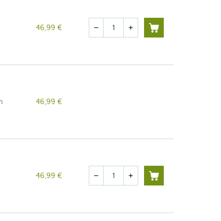
Quantité
46,99 €
remove
add
h
46,99 €
Quantité
46,99 €
remove
add