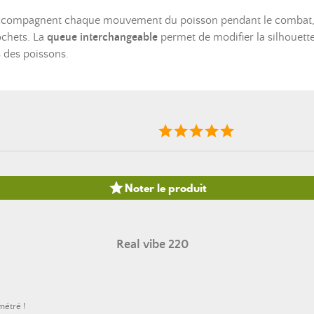
compagnent chaque mouvement du poisson pendant le combat, r
ochets. La
queue interchangeable
permet de modifier la silhouette 
 des poissons.

Noter le produit
Real vibe 220
métré !