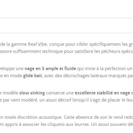
 de la gamme Real Vibe, conçue pour cibler spécifiquement les g
toire suffisamment technique pour satisfaire les pêcheurs spécia
éveloppe une
nage en S ample et fluide
qui imite à la perfection 
urre en mode
glide bait
, avec des décrochages latéraux marqués pa
ce modèle
slow sinking
conserve une
excellente stabilité en nage
e
 par vent modéré, un atout décisif lorsqu'il s'agit de placer le 
en totale discrétion acoustique. Cette absence de son le rend red
 appris à associer les cliquetis aux leurres. Un atout souvent d