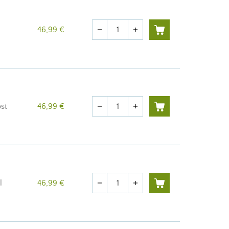
Quantité
46,99 €
remove
add
Quantité
st
46,99 €
remove
add
Quantité
l
46,99 €
remove
add