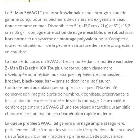
Le
Z-Man SWAG LT
est un
soft swimbait
« line-through » haut de
gamme conçu pour les pêcheurs de carnassiers exigeants, en
eau
douce
comme en
mer.
Disponible en 5″ (≈ 12,7 cm / 21 g) et 6″ (≈ 15,2
cm / 35 g), il conjugue une
action de nage irrésistible
, une
robustesse
hors norme
et un système de
montage polyvalent
pour s'adapter à
toutes les situations — de la pêche en structure dense à la prospection
en eau libre.
La totalité du corps du SWAG LT est moulée dans la
matière exclusive
Z-Man ElaZtech® 10X Tough
, une formulation élastomère
développée pour résister aux attaques répétées des carnassiers —
brochet,
black-bass
,
bar
— sans se déchirer ni se fissurer.
Contrairement aux plastiques souples classiques, l'ElaZtech®
conserve son intégrité après de nombreux combats, préservant à la
fois l'action du leurre et la durée de vie du montage. Cette matière
confère également au SWAG LT une souplesse naturelle qui amplifie
chaque micro-animation, en
récupération rapide ou lente
.
La
queue profilée SWAG Tail
génère une
nage ample
et régulière,
parfaitement lisible à toutes les vitesses de récupération : du lent crawl
de surface au « burner » rapide en pleine eau. Cette polyvalence