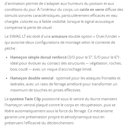
d'animation permet de s'adapter aux humeurs du poisson et aux
conditions du jour. À l'intérieur du corps, un
rattle en verre
diffuse des
stimulis sonores caractéristiques, particulièrement efficaces en eau
chargée, colorée ou à faible visibilité, lorsque le signal acoustique
compense la perte de visuel.
Le SWAG LT est doté d'une
armature
double option « Over/Under »
qui autorise deux configurations de montage selon le contexte de
pêche :
Hameçon simple dorsal renforcé
(3/0 pour le 5″, 5/0 pour le 6″) :
idéal pour évoluer au contact des structures — végétation, roches,
bois coulé — avec un risque d'accrochage limité.
Hameçon double ventral
: optimisé pour les attaques frontales et
latérales, avec un ratio de ferrage amélioré pour transformer un
maximum de touches en prises effectives.
Le
système Twin Clip
positionné sous le ventre du leurre maintient
l'hameçon ventral plaqué contre le corps en récupération, puis se
libère automatiquement sous la force du ferrage. Ce mécanisme
garantit une présentation propre et aérodynamique tout en
préservant l'efficacité du déclenchement.