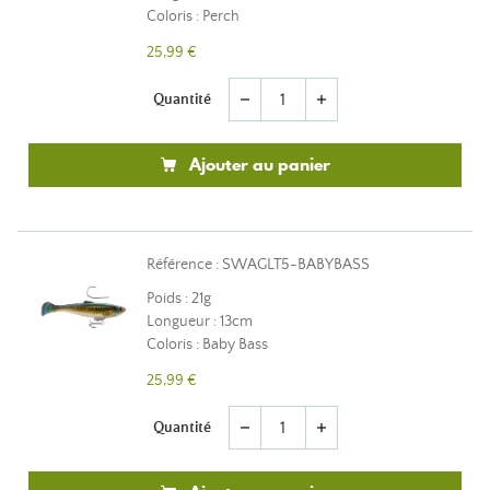
Coloris : Perch
25,99 €
Quantité
remove
add
Ajouter au panier
Référence : SWAGLT5-BABYBASS
Poids : 21g
Longueur : 13cm
Coloris : Baby Bass
25,99 €
Quantité
remove
add