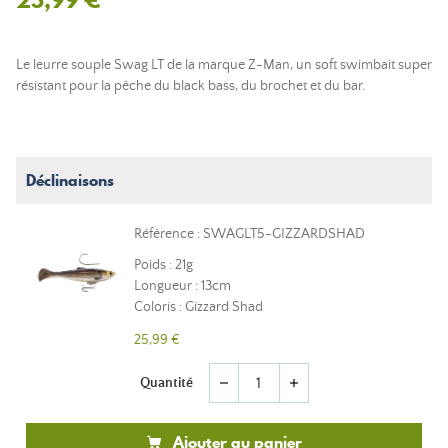
Le leurre souple Swag LT de la marque Z-Man, un soft swimbait super
résistant pour la pêche du black bass, du brochet et du bar.
Déclinaisons
Référence : SWAGLT5-GIZZARDSHAD
Poids : 21g
Longueur : 13cm
Coloris : Gizzard Shad
25,99 €
Quantité
remove
add
Ajouter au panier