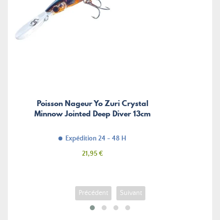
Poisson Nageur Yo Zuri Crystal
Minnow Jointed Deep Diver 13cm
Expédition 24 - 48 H
Prix
21,95 €
Précédent
Suivant