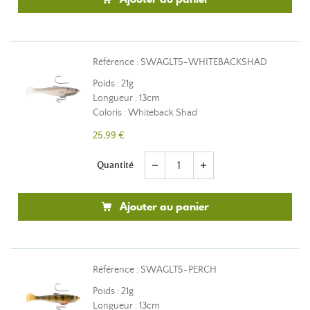
Référence : SWAGLT5-WHITEBACKSHAD
Poids : 21g
Longueur : 13cm
Coloris : Whiteback Shad
25,99 €
Quantité
remove
add
Ajouter au panier
Référence : SWAGLT5-PERCH
Poids : 21g
Longueur : 13cm