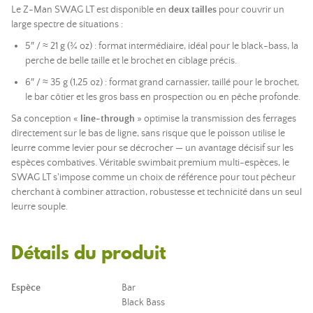
Le Z-Man SWAG LT est disponible en
deux tailles
pour couvrir un
large spectre de situations :
5″ / ≈ 21 g (¾ oz) : format intermédiaire, idéal pour le black-bass, la
perche de belle taille et le brochet en ciblage précis.
6″ / ≈ 35 g (1,25 oz) : format grand carnassier, taillé pour le brochet,
le bar côtier et les gros bass en prospection ou en pêche profonde.
Sa conception «
line-through
» optimise la transmission des ferrages
directement sur le bas de ligne, sans risque que le poisson utilise le
leurre comme levier pour se décrocher — un avantage décisif sur les
espèces combatives. Véritable swimbait premium multi-espèces, le
SWAG LT s'impose comme un choix de référence pour tout pêcheur
cherchant à combiner attraction, robustesse et technicité dans un seul
leurre souple.
Détails du produit
Espèce
Bar
Black Bass