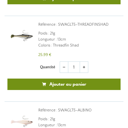
Référence : SWAGLT5-THREADFINSHAD
Poids : 21g
Longueur : 13cm
Coloris : Threadfin Shad
25,99 €
Quantité
remove
add
Ajouter au panier
Référence : SWAGLT5-ALBINO
Poids : 21g
Longueur : 13cm