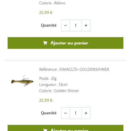
Coloris : Albino
25,99 €
Quantité
remove
add
Ajouter au panier
Référence : SWAGLT5-GOLDENSHINER
Poids : 21g
Longueur : 13cm
Coloris : Golden Shiner
25,99 €
Quantité
remove
add
Ajouter au panier