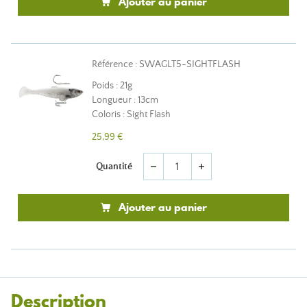
Ajouter au panier
Référence : SWAGLT5-SIGHTFLASH
Poids : 21g
Longueur : 13cm
Coloris : Sight Flash
25,99 €
Quantité
remove
add
Ajouter au panier
Description