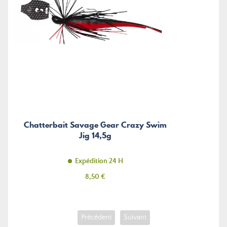
Chatterbait Savage Gear Crazy Swim
Jig 14,5g
Expédition 24 H
Prix
8,50 €
Précédent
Suivant