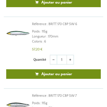
Ajouter au panier
Référence : BRITT 170 CBP SW 6
Poids : 115g
Longueur : 170mm
Coloris : 6
57,20 €
Quantité
remove
add
Ajouter au panier
Référence : BRITT 170 CBP SW 7
Poids : 115g