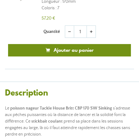
Longueur : 170mm
Coloris : 7
57,20 €
Quantité
remove
add
Ajouter au panier
Description
Le
poisson nageur Tackle House Britt CBP 170 SW Sinking
s’adresse
aux pêches puissantes où la distance de lancer et la solidité font la
différence. Ce
stickbait coulant
prend sa place dans les sessions
engagées au large, là où il faut atteindre rapidement les chasses sans
perdre en précision.