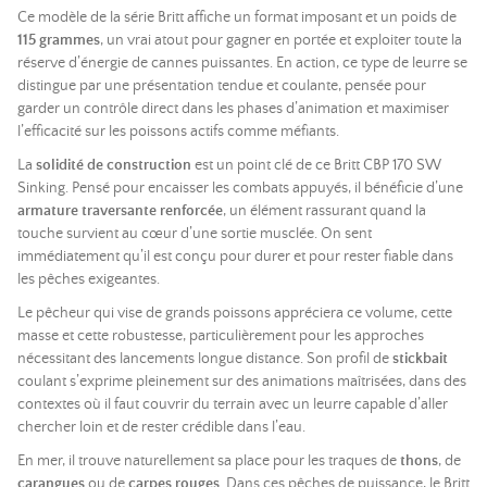
Ce modèle de la série Britt affiche un format imposant et un poids de
115 grammes
, un vrai atout pour gagner en portée et exploiter toute la
réserve d’énergie de cannes puissantes. En action, ce type de leurre se
distingue par une présentation tendue et coulante, pensée pour
garder un contrôle direct dans les phases d’animation et maximiser
l’efficacité sur les poissons actifs comme méfiants.
La
solidité de construction
est un point clé de ce Britt CBP 170 SW
Sinking. Pensé pour encaisser les combats appuyés, il bénéficie d’une
armature traversante renforcée
, un élément rassurant quand la
touche survient au cœur d’une sortie musclée. On sent
immédiatement qu’il est conçu pour durer et pour rester fiable dans
les pêches exigeantes.
Le pêcheur qui vise de grands poissons appréciera ce volume, cette
masse et cette robustesse, particulièrement pour les approches
nécessitant des lancements longue distance. Son profil de
stickbait
coulant s’exprime pleinement sur des animations maîtrisées, dans des
contextes où il faut couvrir du terrain avec un leurre capable d’aller
chercher loin et de rester crédible dans l’eau.
En mer, il trouve naturellement sa place pour les traques de
thons
, de
carangues
ou de
carpes rouges
. Dans ces pêches de puissance, le Britt