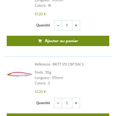
Longueur : 170mm
Coloris : 18
57,20 €
Quantité
remove
add
Ajouter au panier
Référence : BRITT 170 CBP SW 3
Poids : 115g
Longueur : 170mm
Coloris : 3
57,20 €
Quantité
remove
add