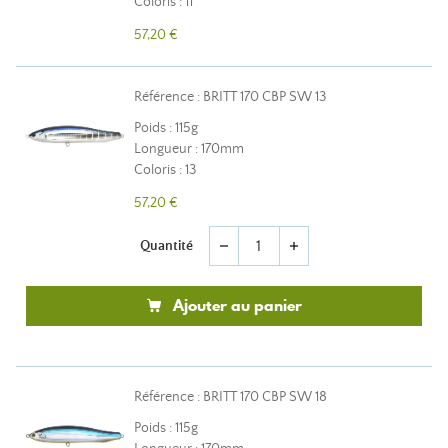
Coloris : 11
57,20 €
Référence : BRITT 170 CBP SW 13
Poids : 115g
Longueur : 170mm
Coloris : 13
57,20 €
Quantité
remove
add
Ajouter au panier
Référence : BRITT 170 CBP SW 18
Poids : 115g