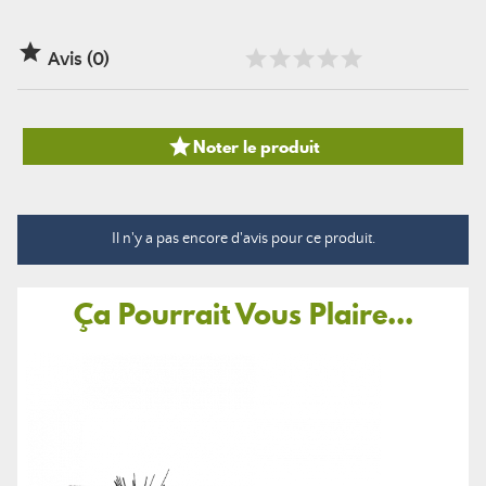

Avis (0)

Noter le produit
Il n'y a pas encore d'avis pour ce produit.
Ça Pourrait Vous Plaire...