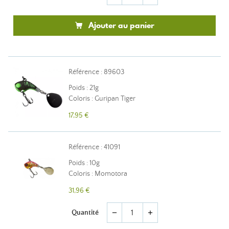
Ajouter au panier
Référence : 89603
Poids : 21g
Coloris : Guripan Tiger
17,95 €
Référence : 41091
Poids : 10g
Coloris : Momotora
31,96 €
Quantité
remove
add