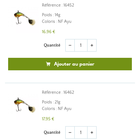
Référence : 16452
Poids : 14g
Coloris : NF Ayu
16,96 €
Quantité
remove
add
Ajouter au panier
Référence : 16462
Poids : 21g
Coloris : NF Ayu
17,95 €
Quantité
remove
add