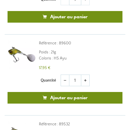
Ajouter au panier
Référence : 89600
Poids : 21g
Coloris : HS Ayu
17,95 €
Quantité
remove
add
Ajouter au panier
Référence : 89532