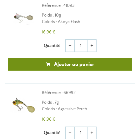
Référence : 41093
Poids : 10g
Coloris : Akoya Flash
16,96 €
Quantité
remove
add
Ajouter au panier
Référence : 66992
Poids : 7g
Coloris : Agressive Perch
16,96 €
Quantité
remove
add