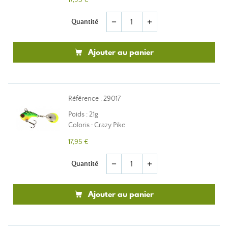
17,95 €
Quantité
remove
add
Ajouter au panier
Référence : 29017
Poids : 21g
Coloris : Crazy Pike
17,95 €
Quantité
remove
add
Ajouter au panier