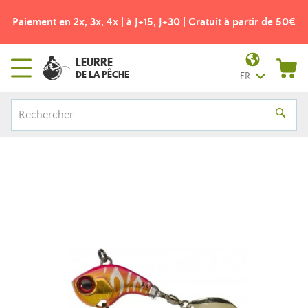
t à partir de 50€
Frais de port offerts dès 49€ ! - Point relai
LEURRE
DE LA PÊCHE
FR