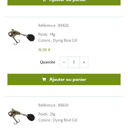
Référence : 89426
Poids : 14g
Coloris : Dying Blue Gill
16,96 €
Quantité
remove
add
Ajouter au panier
Référence : 89601
Poids : 21g
Coloris : Dying Blue Gill