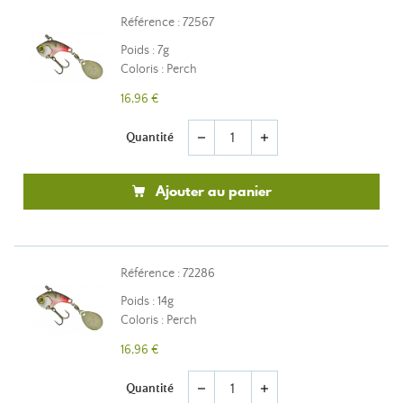
Référence : 72567
Poids : 7g
Coloris : Perch
16,96 €
Quantité
remove
add
Ajouter au panier
Référence : 72286
Poids : 14g
Coloris : Perch
16,96 €
Quantité
remove
add