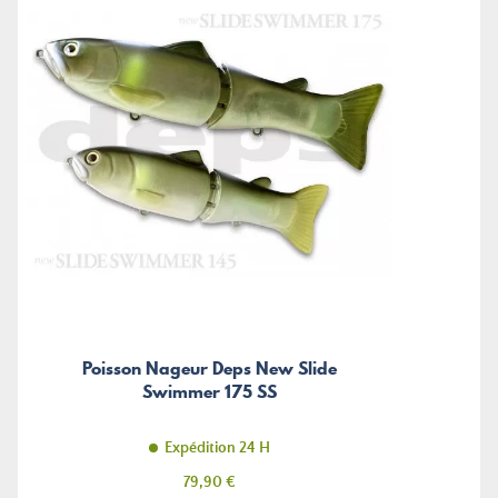
Poisson Nageur Deps New Slide
Swimmer 175 SS
Expédition 24 H
Prix
79,90 €