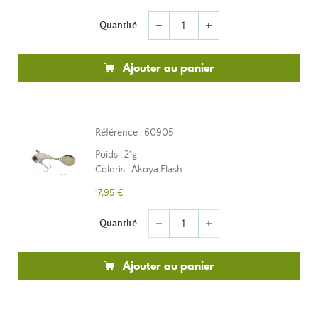
Quantité
remove
add
Ajouter au panier
Référence : 60905
Poids : 21g
Coloris : Akoya Flash
17,95 €
Quantité
remove
add
Ajouter au panier