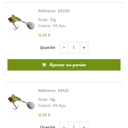
Référence : 89200
Poids : 10g
Coloris : HS Ayu
16,96 €
Quantité
remove
add
Ajouter au panier
Référence : 89425
Poids : 14g
Coloris : HS Ayu
16,96 €
Quantité
remove
add