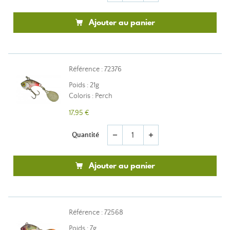
Ajouter au panier
Référence : 72376
Poids : 21g
Coloris : Perch
17,95 €
Quantité
remove
add
Ajouter au panier
Référence : 72568
Poids : 7g