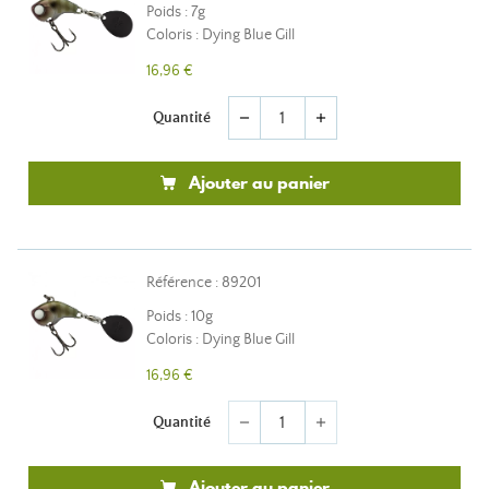
Poids : 7g
Coloris : Dying Blue Gill
16,96 €
Quantité
remove
add
Ajouter au panier
Référence : 89201
Poids : 10g
Coloris : Dying Blue Gill
16,96 €
Quantité
remove
add
Ajouter au panier