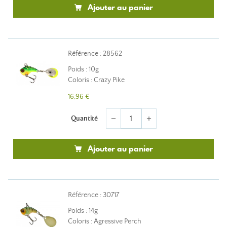
Ajouter au panier
Référence : 28562
Poids : 10g
Coloris : Crazy Pike
16,96 €
Quantité
remove
add
Ajouter au panier
Référence : 30717
Poids : 14g
Coloris : Agressive Perch