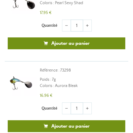
Coloris : Pearl Sexy Shad
17,95 €
Quantité
remove
add
Ajouter au panier
Référence : 73298
Poids : 7g
Coloris : Aurora Bleak
16,96 €
Quantité
remove
add
Ajouter au panier