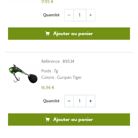
17,95 €
Quantité
remove
add
Ajouter au panier
Référence : 89534
Poids : 7g
Coloris : Guripan Tiger
16,96 €
Quantité
remove
add
Ajouter au panier