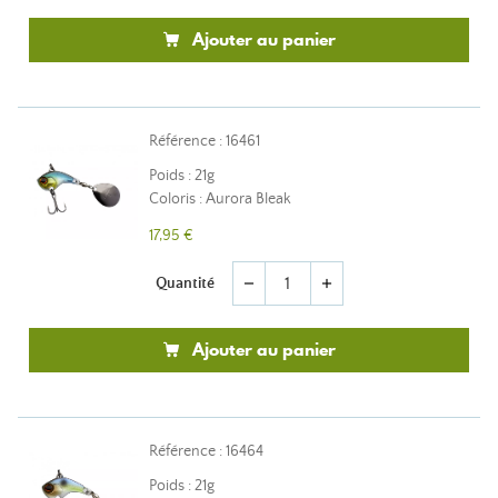
Ajouter au panier
Référence : 16461
Poids : 21g
Coloris : Aurora Bleak
17,95 €
Quantité
remove
add
Ajouter au panier
Référence : 16464
Poids : 21g