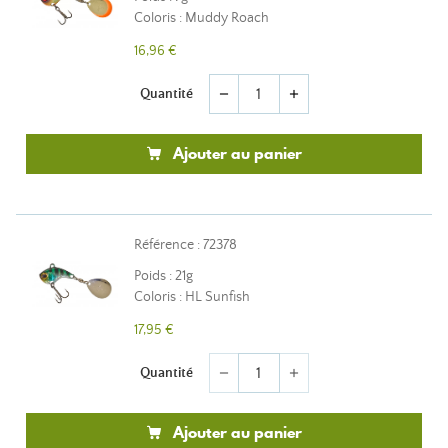
Coloris : Muddy Roach
16,96 €
Quantité
remove
add
Ajouter au panier
Référence : 72378
Poids : 21g
Coloris : HL Sunfish
17,95 €
Quantité
remove
add
Ajouter au panier