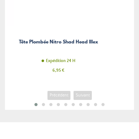
Tête Plombée Nitro Shad Head Illex
Expédition 24 H
Prix
6,95 €
Précédent
Suivant