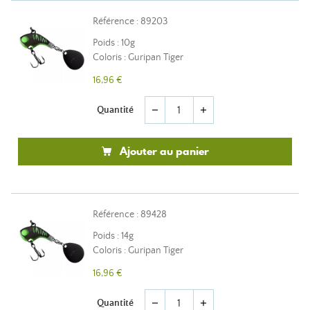
Référence : 89203
Poids : 10g
Coloris : Guripan Tiger
16,96 €
Quantité
remove
add
Ajouter au panier
Référence : 89428
Poids : 14g
Coloris : Guripan Tiger
16,96 €
Quantité
remove
add