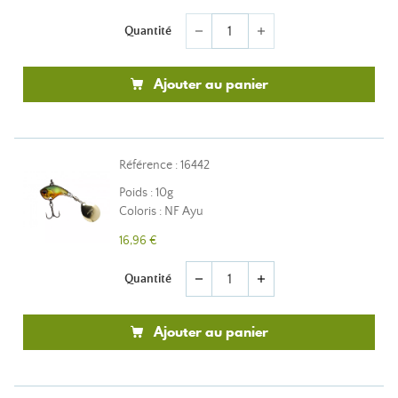
Quantité
remove
add
Ajouter au panier
Référence : 16442
Poids : 10g
Coloris : NF Ayu
16,96 €
Quantité
remove
add
Ajouter au panier