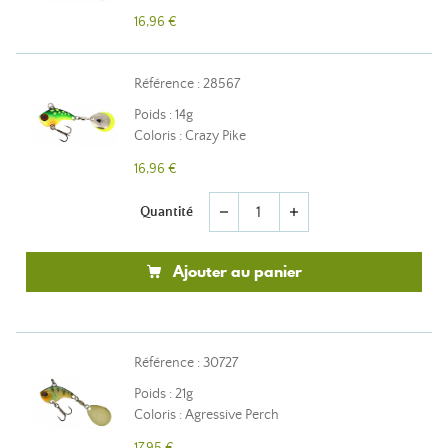
16,96 €
Référence : 28567
Poids : 14g
Coloris : Crazy Pike
16,96 €
Quantité
remove
add
Ajouter au panier
Référence : 30727
Poids : 21g
Coloris : Agressive Perch