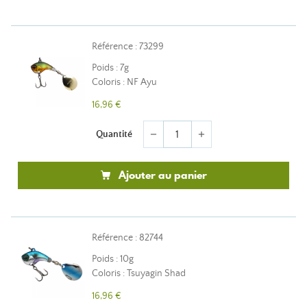
Référence : 73299
Poids : 7g
Coloris : NF Ayu
16,96 €
Quantité
remove
add
Ajouter au panier
Référence : 82744
Poids : 10g
Coloris : Tsuyagin Shad
16,96 €