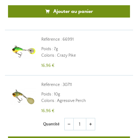
Ajouter au panier
Référence : 66991
Poids : 7g
Coloris : Crazy Pike
16,96 €
Référence : 30711
Poids : 10g
Coloris : Agressive Perch
16,96 €
Quantité
remove
add