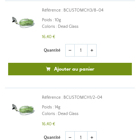
Référence : BCUSTOMCH3/8-04
Poids : 10g
Coloris : Dead Glass
16,40 €
Quantité
remove
add
Ajouter au panier
Référence : BCUSTOMCH1/2-04
Poids : 14g
Coloris : Dead Glass
16,40 €
Quantité
remove
add