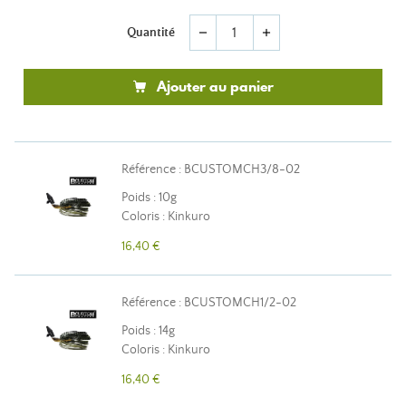
Quantité
remove
add
Ajouter au panier
Référence : BCUSTOMCH3/8-02
Poids : 10g
Coloris : Kinkuro
16,40 €
Référence : BCUSTOMCH1/2-02
Poids : 14g
Coloris : Kinkuro
16,40 €