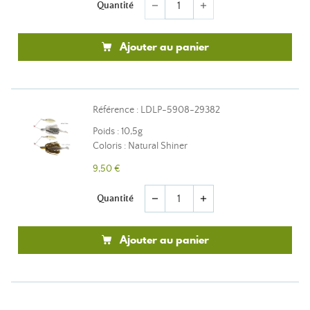
Quantité
remove
add
Ajouter au panier
Référence : LDLP-5908-29382
Poids : 10,5g
Coloris : Natural Shiner
9,50 €
Quantité
remove
add
Ajouter au panier