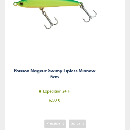
Poisson Nageur Swimy Lipless Minnow
5cm
Expédition 24 H
Prix
6,50 €
Précédent
Suivant