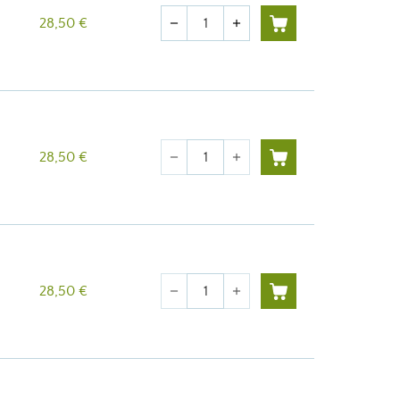
Quantité
28,50 €
remove
add
Quantité
28,50 €
remove
add
Quantité
28,50 €
remove
add