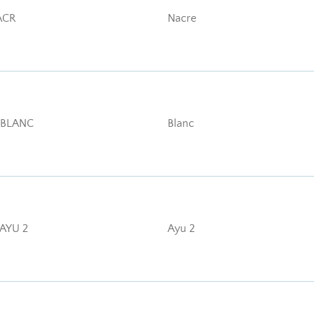
ACR
Nacre
 BLANC
Blanc
AYU 2
Ayu 2