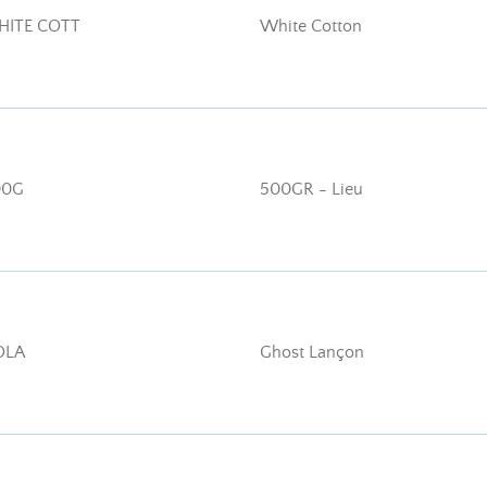
HITE COTT
White Cotton
00G
500GR - Lieu
OLA
Ghost Lançon