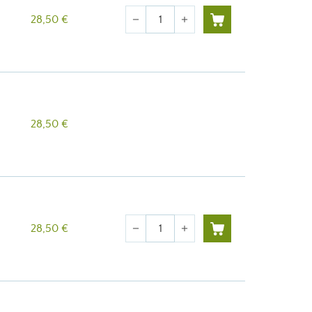
Quantité
28,50 €
remove
add
28,50 €
Quantité
28,50 €
remove
add