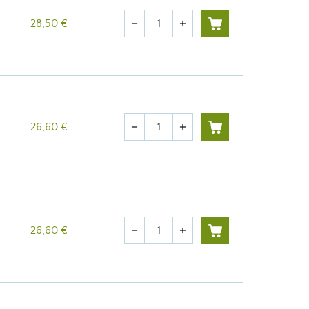
Quantité
28,50 €
remove
add
Quantité
26,60 €
remove
add
Quantité
26,60 €
remove
add