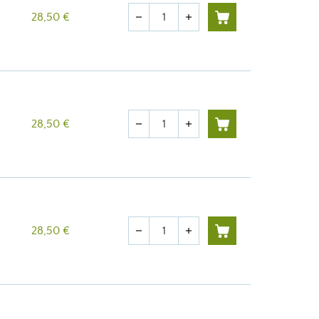
Quantité
28,50 €
remove
add
Quantité
28,50 €
remove
add
Quantité
28,50 €
remove
add