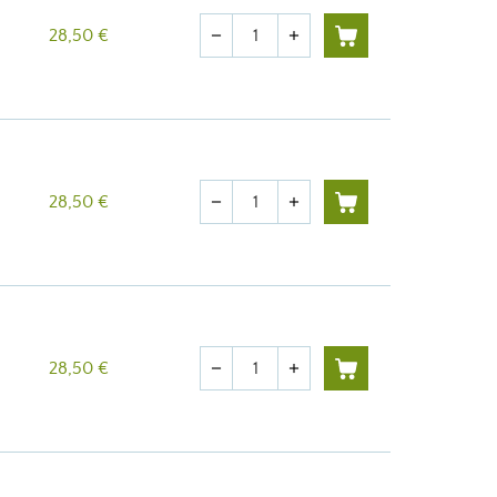
Quantité
28,50 €
remove
add
Quantité
28,50 €
remove
add
Quantité
28,50 €
remove
add