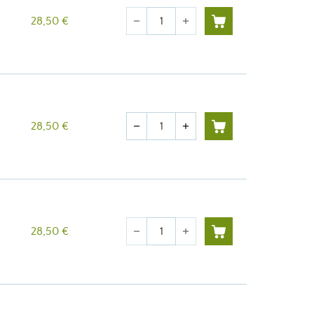
Quantité
28,50 €
remove
add
Quantité
28,50 €
remove
add
Quantité
28,50 €
remove
add