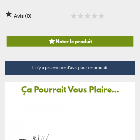

Avis (0)

Noter le produit
Il n'y a pas encore d'avis pour ce produit.
Ça Pourrait Vous Plaire...