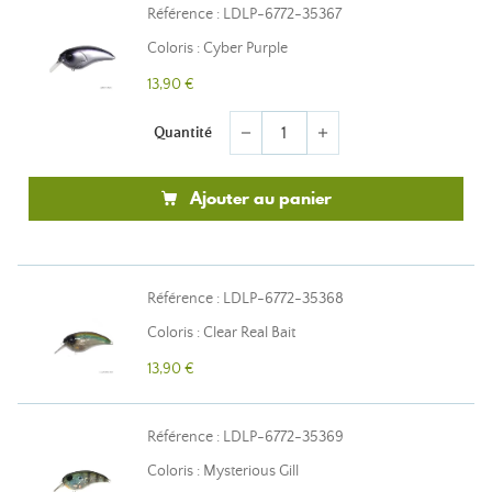
Référence : LDLP-6772-35367
Coloris : Cyber Purple
13,90 €
Quantité
remove
add
Ajouter au panier
Référence : LDLP-6772-35368
Coloris : Clear Real Bait
13,90 €
Référence : LDLP-6772-35369
Coloris : Mysterious Gill