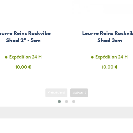
eurre Reins Rockvibe
Leurre Reins Rockvi
Shad 2" - 5cm
Shad 3cm
Expédition 24 H
Expédition 24 H
Prix
10,00 €
Prix
10,00 €
Précédent
Suivant