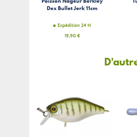
Poisson Nageur Berkley
T
Dex Bullet Jerk 11cm
Expédition 24 H
Prix
19,90 €
D'autr