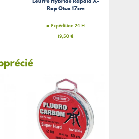
x
Leurre Hybride Rapala X-
Rap Otus 17cm
Expédition 24 H
Prix
19,50 €
pprécié