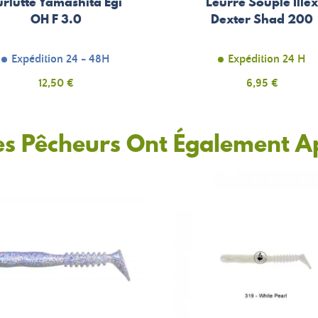
urlutte Yamashita Egi
Leurre Souple Ille
OH F 3.0
Dexter Shad 200
Expédition 24 - 48H
Expédition 24 H
Prix
12,50 €
Prix
6,95 €
es Pêcheurs Ont Également A