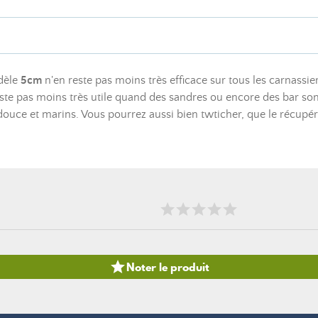
dèle
5cm
n'en reste pas moins très efficace sur tous les carnassi
reste pas moins très utile quand des sandres ou encore des bar son
ouce et marins. Vous pourrez aussi bien twticher, que le récupére

Noter le produit