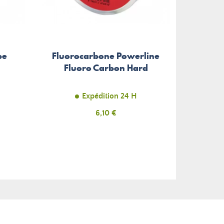
be
Fluorocarbone Powerline
Fixa
Fluoro Carbon Hard
Scre
Expédition 24 H
E
Prix
6,10 €