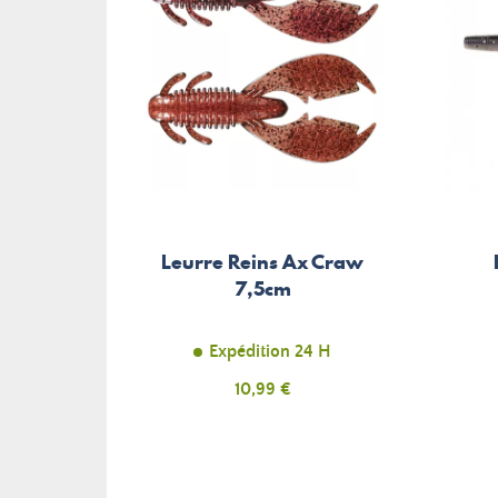
Leurre Reins Ax Craw
7,5cm
Expédition 24 H
Prix
10,99 €