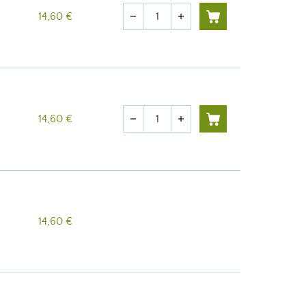
Quantité
14,60 €
remove
add
Quantité
14,60 €
remove
add
14,60 €