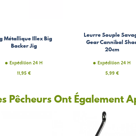
Leurre Souple Sava
ig Métallique Illex Big
Gear Cannibal Sha
Backer Jig
20cm
Expédition 24 H
Expédition 24 H
Prix
11,95 €
Prix
5,99 €
es Pêcheurs Ont Également A