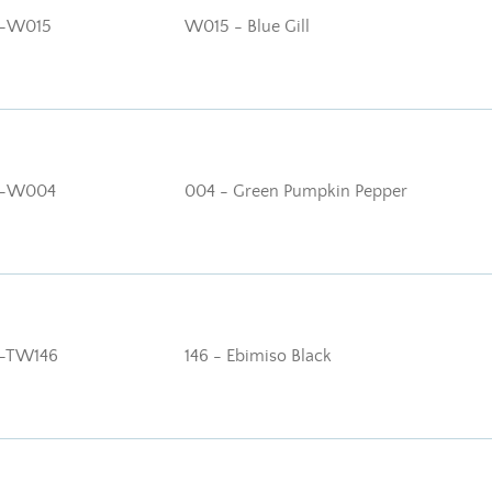
-W015
W015 - Blue Gill
-W004
004 - Green Pumpkin Pepper
-TW146
146 - Ebimiso Black