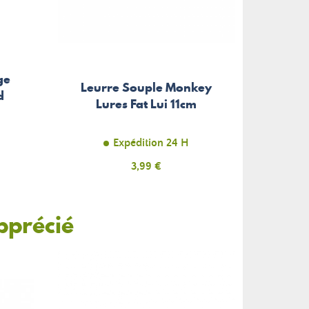
ge
Leurre Souple Monkey
d
Lures Fat Lui 11cm
Expédition 24 H
Prix
3,99 €
pprécié