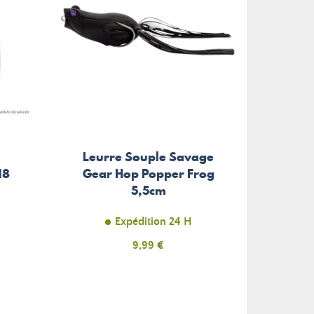
Leurre Souple Savage
Leurr
18
Gear Hop Popper Frog
Ser
5,5cm
Expédition 24 H
Prix
9,99 €