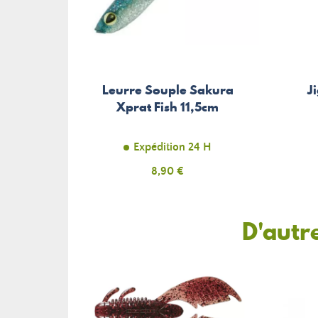
Leurre Souple Sakura
J
Xprat Fish 11,5cm
Expédition 24 H
Prix
8,90 €
D'autr