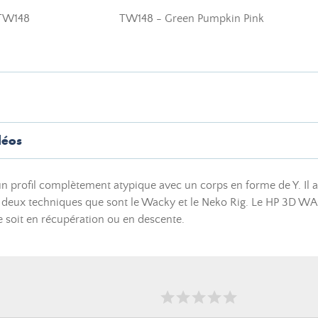
TW148
TW148 - Green Pumpkin Pink
déos
un profil
complètement
atypique avec un corps en forme de Y. Il 
c deux techniques que sont le Wacky et le Neko Rig. Le HP 3D W
e soit en récupération ou en descente.