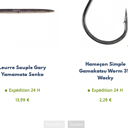
Hameçon Simple
Leurre Souple Gary
Gamakatsu Worm 3
Yamamoto Senko
Wacky
Expédition 24 H
Expédition 24 H
Prix
13,99 €
Prix
2,29 €
Précédent
Suivant