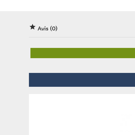

Avis (0)