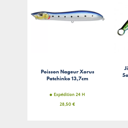
J
Poisson Nageur Xorus
So
Patchinko 13,7cm
Expédition 24 H
Prix
28,50 €