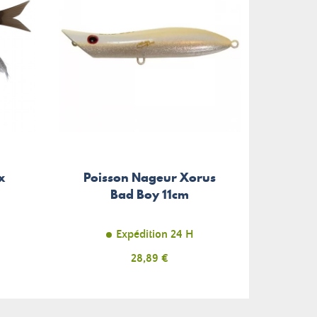
x
Poisson Nageur Xorus
Bad Boy 11cm
Expédition 24 H
Prix
28,89 €