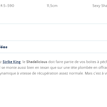
4.5-590
11,5cm
Sexy Sh
déos
ez
Strike King
, le
Shadalicious
doit faire partie de vos boîtes à pê
 se monte aussi bien en texan que sur une tête plombée en offrant 
mique à vitesse de récupération assez normale. Mais c'est à vitess