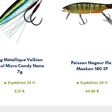
ig Métallique Volkien
Poisson Nageur Ille
ul Micro Candy Nano
Maekon 180 SF
7g
Expédition 24 H
Expédition 24 H
Prix
6,51 €
Prix
64,96 €