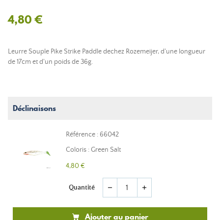
4,80 €
Leurre Souple Pike Strike Paddle dechez Rozemeijer, d'une longueur
de 17cm et d'un poids de 36g.
Déclinaisons
Référence : 66042
Coloris : Green Salt
4,80 €
Quantité
remove
add
Ajouter au panier