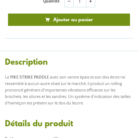
Quantité
remove
add
Ajouter au panier
Description
Le
PIKE STRIKE PADDLE
avec son ventre épais et son dos étroit ne
ressemble à aucun autre shad sur le marché, il produit un rolling
prononcé générant d’importantes vibrations efficaces sur les
brochets, les silures et les sandres. Un système d’indication des tailles
d’hameçon est présent sur le dos du leurre.
Détails du produit