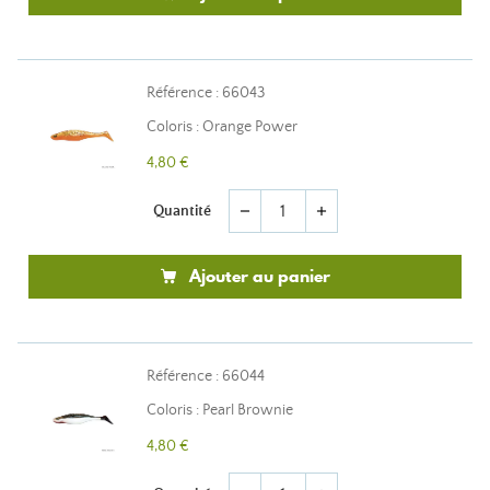
Référence : 66043
Coloris : Orange Power
4,80 €
Quantité
remove
add
Ajouter au panier
Référence : 66044
Coloris : Pearl Brownie
4,80 €