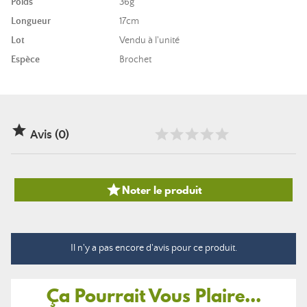
Poids
36g
Longueur
17cm
Lot
Vendu à l'unité
Espèce
Brochet

Avis (0)

Noter le produit
Il n'y a pas encore d'avis pour ce produit.
Ça Pourrait Vous Plaire...