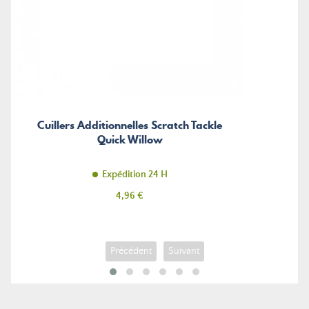
Cuillers Additionnelles Scratch Tackle
Quick Willow
Expédition 24 H
Prix
4,96 €
Précédent
Suivant