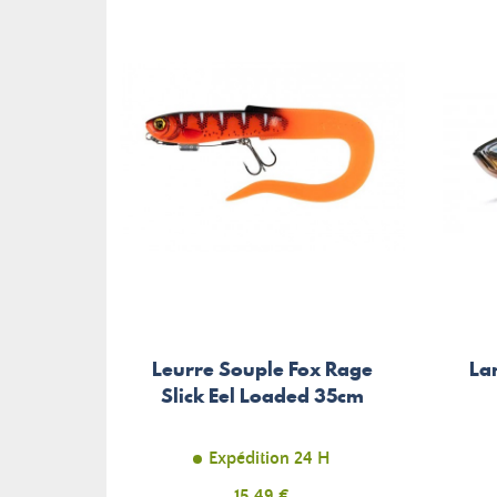
Leurre Souple Fox Rage
La
Slick Eel Loaded 35cm
Expédition 24 H
Prix
15,49 €