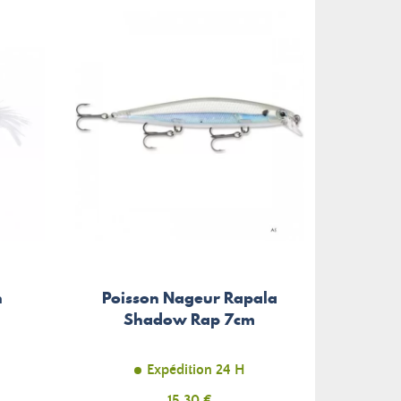
h
Poisson Nageur Rapala
Shadow Rap 7cm
Expédition 24 H
Prix
15,30 €