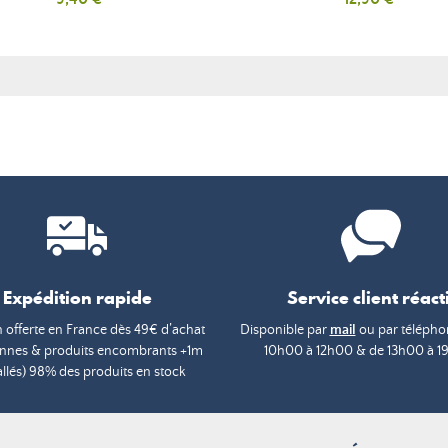
Expédition rapide
Service client réacti
n offerte en France dès 49€ d’achat
Disponible par
mail
ou par téléphon
annes & produits encombrants +1m
10h00 à 12h00 & de 13h00 à 1
lés) 98% des produits en stock