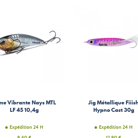
me Vibrante Nays MTL
Jig Métallique Fiiis
LF 45 10,4g
Hypno Cast 30g
Expédition 24 H
Expédition 24 H
Prix
9,40 €
Prix
12,90 €