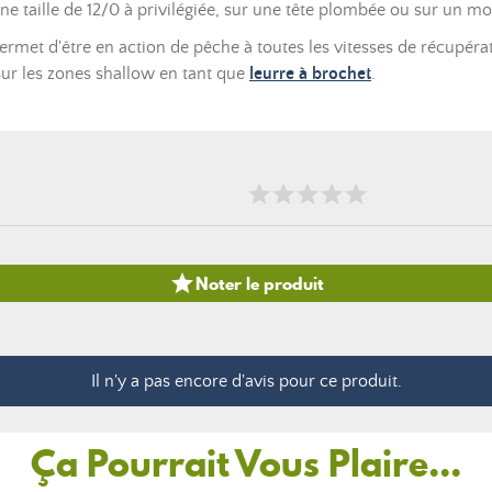
 taille de 12/0 à privilégiée, sur une tête plombée ou sur un m
rmet d'être en action de pêche à toutes les vitesses de récupérat
sur les zones shallow en tant que
leurre à brochet
.

Noter le produit
Il n'y a pas encore d'avis pour ce produit.
Ça Pourrait Vous Plaire...