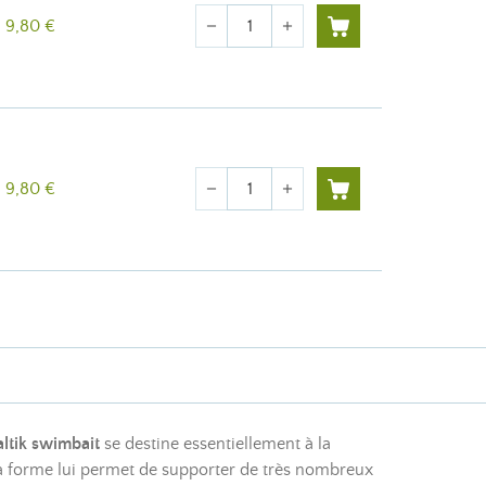
Quantité
9,80 €
remove
add
Quantité
9,80 €
remove
add
altik swimbait
se destine essentiellement à la
Sa forme lui permet de supporter de très nombreux