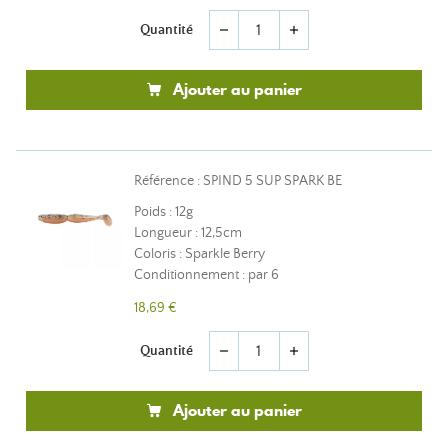
Quantité
remove
add
Ajouter au panier
Référence : SPIND 5 SUP SPARK BE
Poids : 12g
Longueur : 12,5cm
Coloris : Sparkle Berry
Conditionnement : par 6
18,69 €
Quantité
remove
add
Ajouter au panier