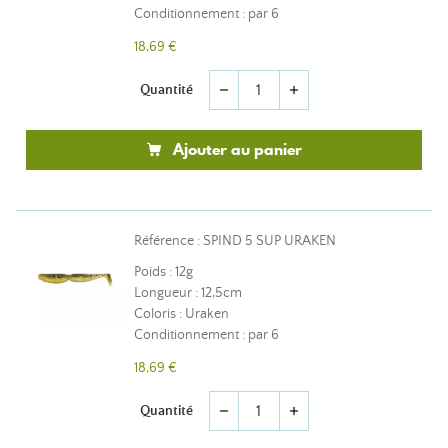
Conditionnement : par 6
18,69 €
Quantité
remove
add
Ajouter au panier
Référence : SPIND 5 SUP URAKEN
Poids : 12g
Longueur : 12,5cm
Coloris : Uraken
Conditionnement : par 6
18,69 €
Quantité
remove
add