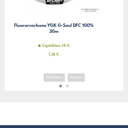
Fluororcarbone YGK G-Soul DFC 100%
30m
Expédition 24 H
Prix
7,36 €
Précédent
Suivant