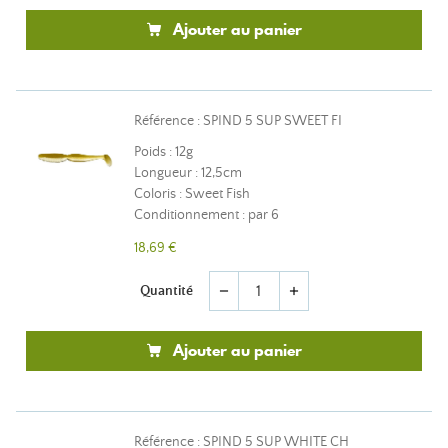
Ajouter au panier
Référence : SPIND 5 SUP SWEET FI
Poids : 12g
Longueur : 12,5cm
Coloris : Sweet Fish
Conditionnement : par 6
18,69 €
Quantité
remove
add
Ajouter au panier
Référence : SPIND 5 SUP WHITE CH