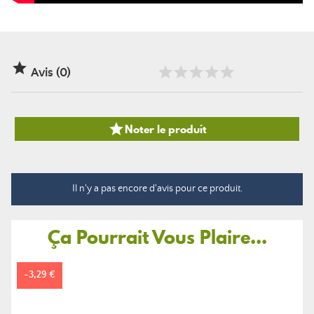

Avis (0)

Noter le produit
Il n'y a pas encore d'avis pour ce produit.
Ça Pourrait Vous Plaire...
-3,29 €