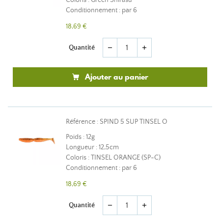
Coloris : Green Shirasu
Conditionnement : par 6
18,69 €
Quantité
remove
add
Ajouter au panier
Référence : SPIND 5 SUP TINSEL O
Poids : 12g
Longueur : 12,5cm
Coloris : TINSEL ORANGE (SP-C)
Conditionnement : par 6
18,69 €
Quantité
remove
add