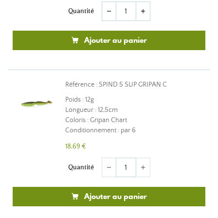
Quantité
remove
add
Ajouter au panier
Référence : SPIND 5 SUP GRIPAN C
Poids : 12g
Longueur : 12,5cm
Coloris : Gripan Chart
Conditionnement : par 6
18,69 €
Quantité
remove
add
Ajouter au panier