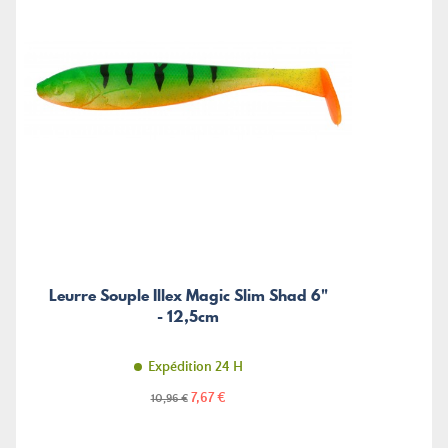
Leurre Souple Illex Magic Slim Shad 6"
- 12,5cm
Expédition 24 H
Prix
Prix
7,67 €
10,96 €
de
base