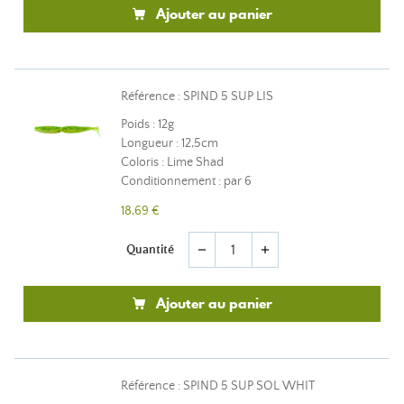
Ajouter au panier
Référence : SPIND 5 SUP LIS
Poids : 12g
Longueur : 12,5cm
Coloris : Lime Shad
Conditionnement : par 6
18,69 €
Quantité
remove
add
Ajouter au panier
Référence : SPIND 5 SUP SOL WHIT