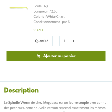
Poids : 12g
Longueur : 12,5cm
Coloris : White Chart
Conditionnement : par 6
18,69 €
Quantité
remove
add
Ajouter au panier
Description
Le
Spindle Worm
de chez
Megabass
est un
leurre souple
bien connu
des pêcheurs, cette nouvelle version reprend exactement les mêmes