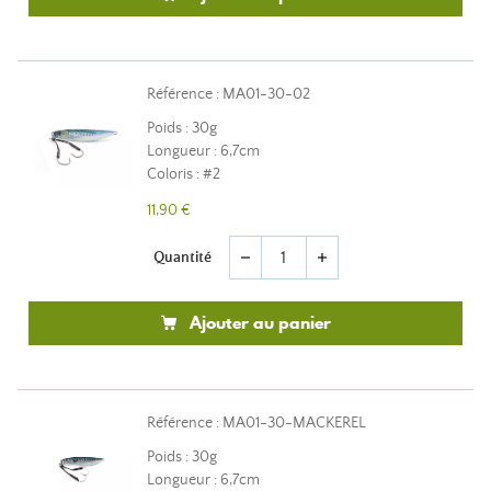
Référence : MA01-30-02
Poids : 30g
Longueur : 6,7cm
Coloris : #2
11,90 €
Quantité
remove
add
Ajouter au panier
Référence : MA01-30-MACKEREL
Poids : 30g
Longueur : 6,7cm