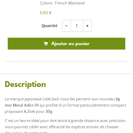
Coloris : French Mackerel
11,90 €
Quantité
remove
add
Ajouter au panier
Description
La marque japonaise Little Jack nous fait parvenir son nouveau
Jig
mer
Metal Adict 01
qui profite d'un
format particulièrement compact
proposant
6
,7cm
pour
30
g
.
C'est un leurre idéal pour être lancé à grande distance avec précision,
vous pourrez cibler avec efficacité les espèces entrain de chasser