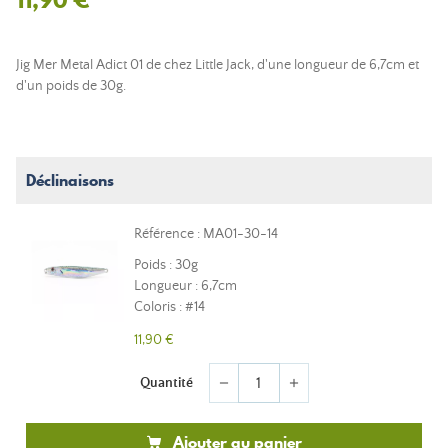
Jig Mer Metal Adict 01 de chez Little Jack, d'une longueur de 6,7cm et
d'un poids de 30g.
Déclinaisons
Référence : MA01-30-14
Poids : 30g
Longueur : 6,7cm
Coloris : #14
11,90 €
Quantité
remove
add
Ajouter au panier