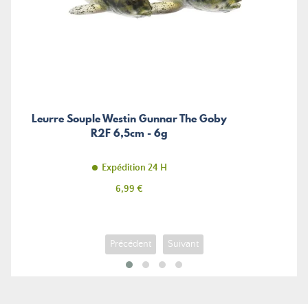
Leurre Souple Westin Gunnar The Goby
R2F 6,5cm - 6g
Expédition 24 H
Prix
6,99 €
Précédent
Suivant