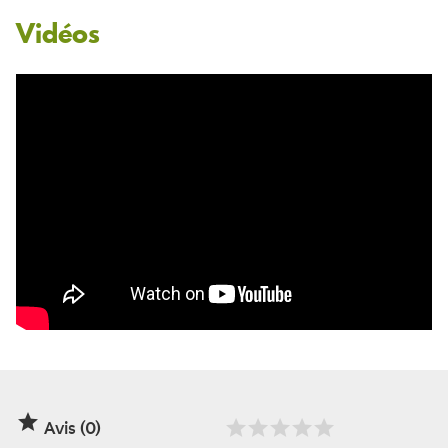
Vidéos

Avis (0)