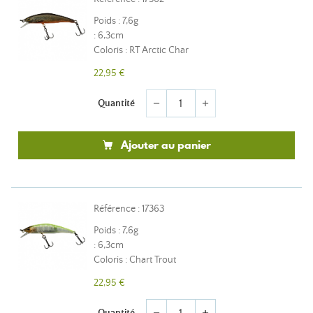
Poids : 7,6g
: 6,3cm
Coloris : RT Arctic Char
22,95 €
Quantité
remove
add
Ajouter au panier
Référence : 17363
Poids : 7,6g
: 6,3cm
Coloris : Chart Trout
22,95 €
Quantité