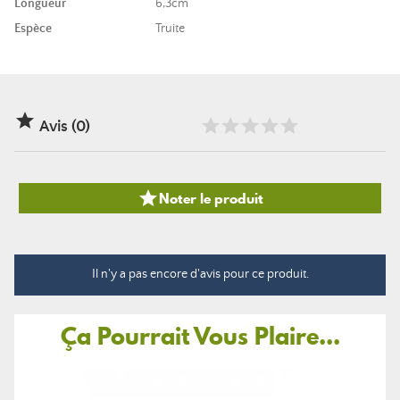
Longueur
6,3cm
Espèce
Truite

Avis (0)

Noter le produit
Il n'y a pas encore d'avis pour ce produit.
Ça Pourrait Vous Plaire...