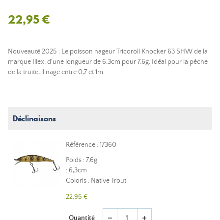
22,95 €
Nouveauté 2025 : Le poisson nageur Tricoroll Knocker 63 SHW de la
marque Illex, d'une longueur de 6,3cm pour 7,6g. Idéal pour la pêche
de la truite, il nage entre 0,7 et 1m.
Déclinaisons
Référence : 17360
Poids : 7,6g
: 6,3cm
Coloris : Native Trout
22,95 €
Quantité
remove
add