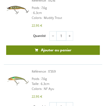
Référence : 19216
Poids : 7,6g
: 6,3cm
Coloris : Muddy Trout
22,95 €
Quantité
remove
add
Ajouter au panier
Référence : 17359
Poids : 7,6g
Taille : 6,3cm
Coloris : NF Ayu
22,95 €