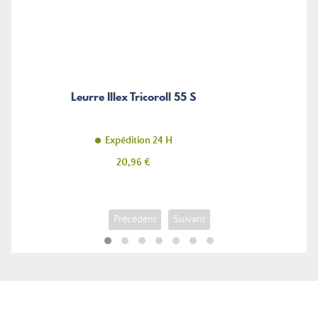
Leurre Illex Tricoroll 55 S
Expédition 24 H
Prix
20,96 €
Précédent
Suivant