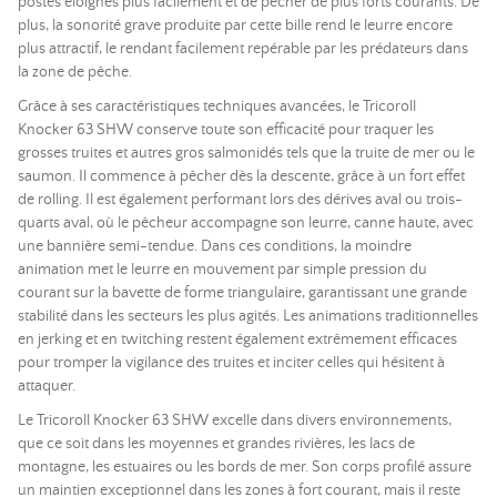
postes éloignés plus facilement et de pêcher de plus forts courants. De
plus, la sonorité grave produite par cette bille rend le leurre encore
plus attractif, le rendant facilement repérable par les prédateurs dans
la zone de pêche.
Grâce à ses caractéristiques techniques avancées, le Tricoroll
Knocker 63 SHW conserve toute son efficacité pour traquer les
grosses truites et autres gros salmonidés tels que la truite de mer ou le
saumon. Il commence à pêcher dès la descente, grâce à un fort effet
de rolling. Il est également performant lors des dérives aval ou trois-
quarts aval, où le pêcheur accompagne son leurre, canne haute, avec
une bannière semi-tendue. Dans ces conditions, la moindre
animation met le leurre en mouvement par simple pression du
courant sur la bavette de forme triangulaire, garantissant une grande
stabilité dans les secteurs les plus agités. Les animations traditionnelles
en jerking et en twitching restent également extrêmement efficaces
pour tromper la vigilance des truites et inciter celles qui hésitent à
attaquer.
Le Tricoroll Knocker 63 SHW excelle dans divers environnements,
que ce soit dans les moyennes et grandes rivières, les lacs de
montagne, les estuaires ou les bords de mer. Son corps profilé assure
un maintien exceptionnel dans les zones à fort courant, mais il reste