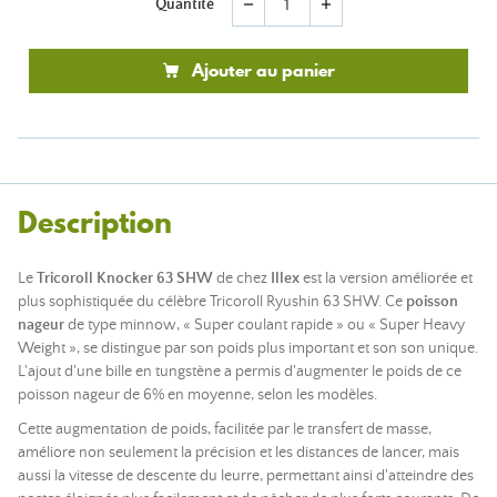
Quantité
remove
add
Ajouter au panier
Description
Le
Tricoroll Knocker 63 SHW
de chez
Illex
est la version améliorée et
plus sophistiquée du célèbre Tricoroll Ryushin 63 SHW. Ce
poisson
nageur
de type minnow, « Super coulant rapide » ou « Super Heavy
Weight », se distingue par son poids plus important et son son unique.
L'ajout d'une bille en tungstène a permis d'augmenter le poids de ce
poisson nageur de 6% en moyenne, selon les modèles.
Cette augmentation de poids, facilitée par le transfert de masse,
améliore non seulement la précision et les distances de lancer, mais
aussi la vitesse de descente du leurre, permettant ainsi d'atteindre des