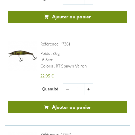
Ajouter au panier
Référence : 17361
Poids : 7,6g
: 6,3cm
Coloris : RT Spawn Vairon
22,95 €
Quantité
remove
add
Ajouter au panier
Référence : 17362