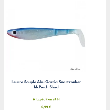
Leurre Souple Abu Garcia Svartzonker
McPerch Shad
Expédition 24 H
Prix
6,99 €