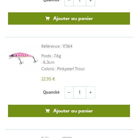
remove
add
Ajouter au panier
Référence : 17364
Poids : 7,6g
: 6,3cm
Coloris : Pinkpearl Trout
22,95 €
Quantité
remove
add
Ajouter au panier