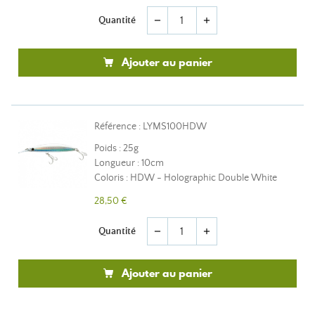
Quantité
remove
add
Ajouter au panier
Référence : LYMS100HDW
Poids : 25g
Longueur : 10cm
Coloris : HDW - Holographic Double White
28,50 €
Quantité
remove
add
Ajouter au panier