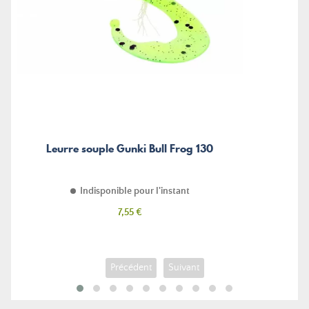
Leurre souple Gunki Bull Frog 130
Indisponible pour l'instant
Prix
7,55 €
Précédent
Suivant