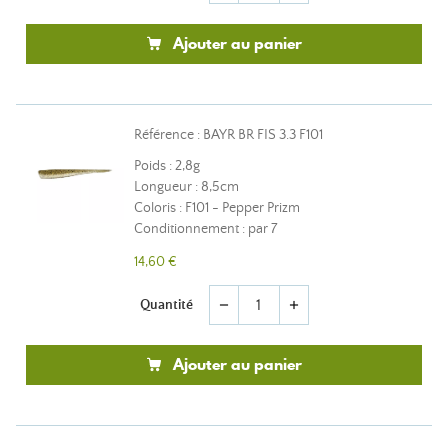
Ajouter au panier
Référence : BAYR BR FIS 3.3 F101
Poids : 2,8g
Longueur : 8,5cm
Coloris : F101 - Pepper Prizm
Conditionnement : par 7
14,60 €
Quantité
remove
add
Ajouter au panier