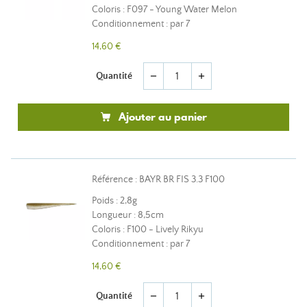
Coloris : F097 - Young Water Melon
Conditionnement : par 7
14,60 €
Quantité
remove
add
Ajouter au panier
Référence : BAYR BR FIS 3.3 F100
Poids : 2,8g
Longueur : 8,5cm
Coloris : F100 - Lively Rikyu
Conditionnement : par 7
14,60 €
Quantité
remove
add