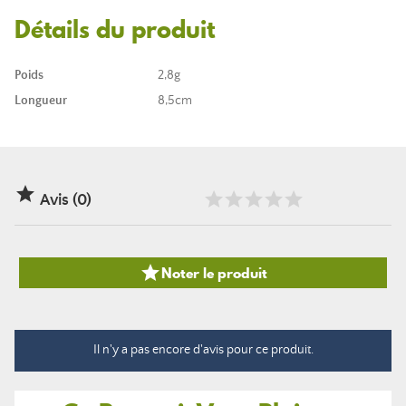
Détails du produit
Poids
2,8g
Longueur
8,5cm

Avis (0)

Noter le produit
Il n'y a pas encore d'avis pour ce produit.