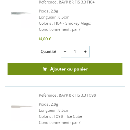
Référence : BAYR BR FIS 3.3 F104
Poids : 2,8g
Longueur : 8,5cm
Coloris : F104 - Smokey Magic
Conditionnement : par 7
14,60 €
Quantité
remove
add
Ajouter au panier
Référence : BAYR BR FIS 3.3 F098
Poids : 2,8g
Longueur : 8,5cm
Coloris : F098 - Ice Cube
Conditionnement : par 7