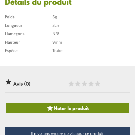
Détails du produit
Poids
6g
Longueur
2cm
Hameçons
N°8
Hauteur
9mm
Espèce
Truite

Avis (0)

Noter le produit
Il n'y a pas encore d'avis pour ce produit.