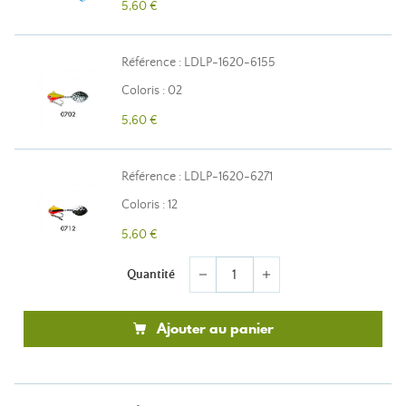
5,60 €
Référence : LDLP-1620-6155
Coloris : 02
5,60 €
Référence : LDLP-1620-6271
Coloris : 12
5,60 €
Quantité
remove
add
Ajouter au panier