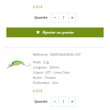
6,50 €
Quantité
remove
add
Ajouter au panier
Référence : SWPLN500630-077
Poids : 2,2g
Longueur : 30mm
Coloris : 077 - Lime Chart
Action : Flottant
Profondeur : 1,5m
6,50 €
Quantité
remove
add