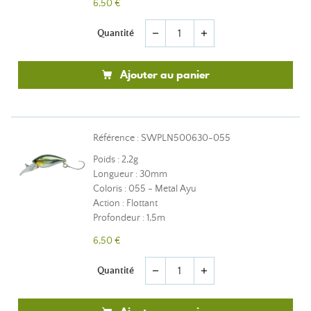
6,50 €
Quantité
remove
add
Ajouter au panier
Référence : SWPLN500630-055
Poids : 2,2g
Longueur : 30mm
Coloris : 055 - Metal Ayu
Action : Flottant
Profondeur : 1,5m
6,50 €
Quantité
remove
add