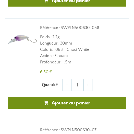
Ajouter au panier
Référence : SWPLN500630-058
Poids : 2,2g
Longueur : 30mm
Coloris : 058 - Ghost White
Action : Flottant
Profondeur : 1,5m
6,50 €
Quantité
remove
add
Ajouter au panier
Référence : SWPLN500630-071