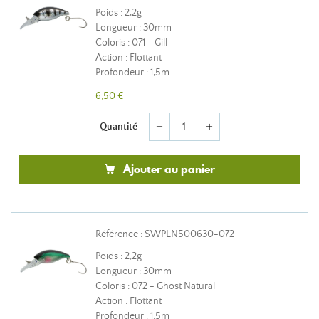
Poids : 2,2g
Longueur : 30mm
Coloris : 071 - Gill
Action : Flottant
Profondeur : 1,5m
6,50 €
Quantité
remove
add
Ajouter au panier
Référence : SWPLN500630-072
Poids : 2,2g
Longueur : 30mm
Coloris : 072 - Ghost Natural
Action : Flottant
Profondeur : 1,5m