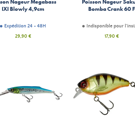
sson Nageur Megabass
Poisson Nageur Sak
IXI Blowly 4,9cm
Bomba Crank 60 
Expédition 24 - 48H
Indisponible pour l'ins
Prix
Prix
29,90 €
17,90 €