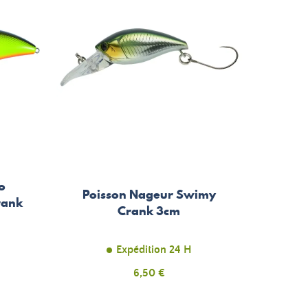
o
Poisson Nageur Swimy
rank
Crank 3cm
H
Expédition 24 H
Prix
6,50 €