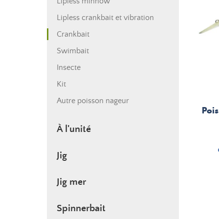
Lipless minnow
Lipless crankbait et vibration
Crankbait
Swimbait
Insecte
Kit
Autre poisson nageur
Poi
À l'unité
Jig
Jig mer
Spinnerbait