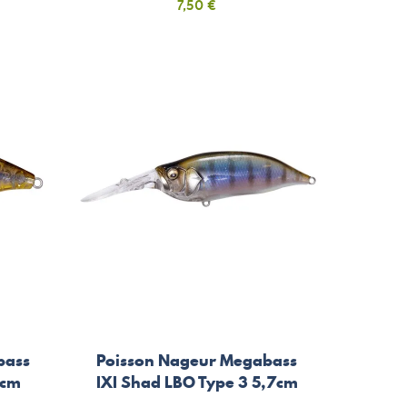
Prix
7,50 €
bass
Poisson Nageur Megabass
4cm
IXI Shad LBO Type 3 5,7cm