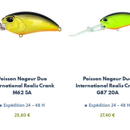
Poisson Nageur Duo
Poisson Nageur Du
ernational Realis Crank
International Realis C
M62 5A
G87 20A
Expédition 24 - 48 H
Expédition 24 - 48 
Prix
Prix
25,80 €
27,40 €