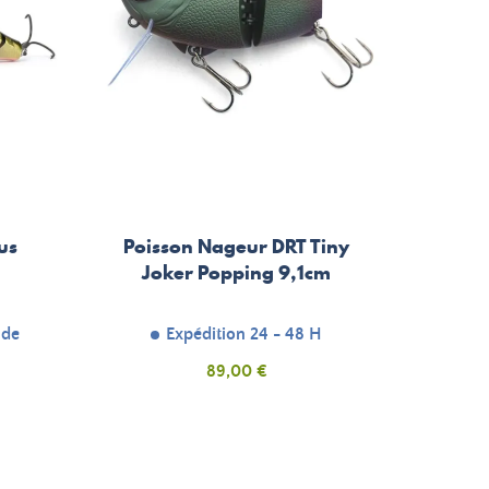
us
Poisson Nageur DRT Tiny
Joker Popping 9,1cm
nde
Expédition 24 - 48 H
Prix
89,00 €