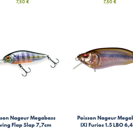
Prix
Prix
7,50 €
7,50 €
sson Nageur Megabass
Poisson Nageur Mega
ving Flap Slap 7,7cm
IXI Furios 1.5 LBO 6,