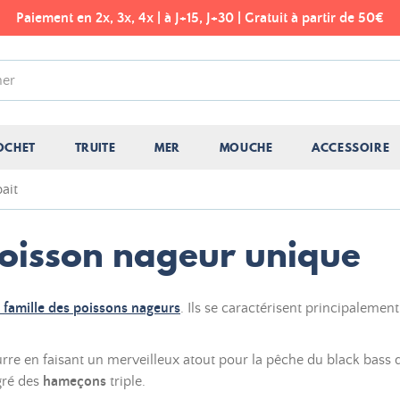
Paiement en 2x, 3x, 4x | à J+15, J+30 | Gratuit à partir de 50€
OCHET
TRUITE
MER
MOUCHE
ACCESSOIRE
ait
poisson nageur unique
a famille des poissons nageurs
. Ils se caractérisent principalemen
urre en faisant un merveilleux atout pour la pêche du black bass
gré des
hameçons
triple.