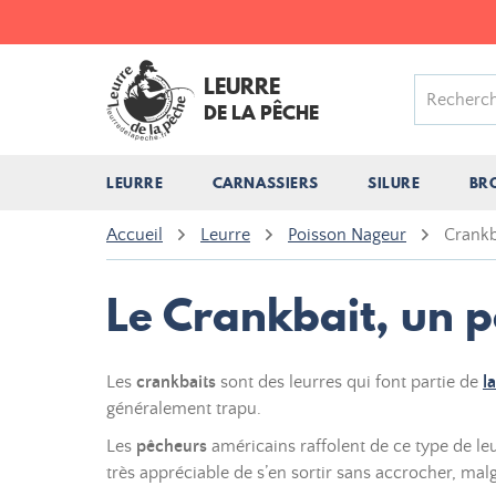
LEURRE
DE LA PÊCHE
LEURRE
CARNASSIERS
SILURE
BR
Accueil
Leurre
Poisson Nageur
Crankb
Le Crankbait, un 
Les
crankbaits
sont des leurres qui font partie de
l
généralement trapu.
Les
pêcheurs
américains raffolent de ce type de le
très appréciable de s’en sortir sans accrocher, mal