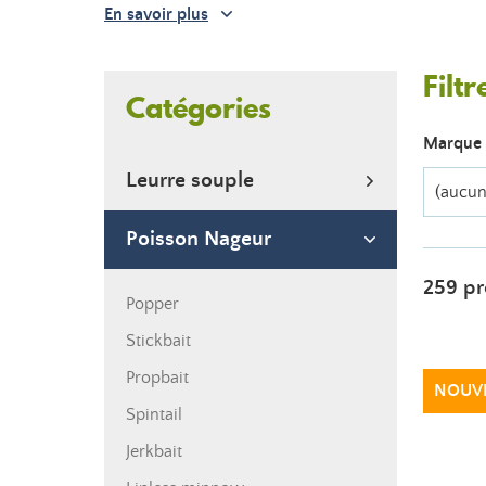
En savoir plus
Filtr
Catégories
Marque
Leurre souple
(aucun 
Poisson Nageur
259 pr
Popper
Stickbait
Propbait
NOUV
Spintail
Jerkbait