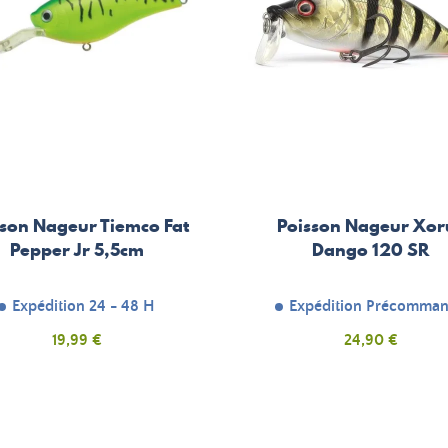
sson Nageur Tiemco Fat
Poisson Nageur Xor
Pepper Jr 5,5cm
Dango 120 SR
Expédition 24 - 48 H
Expédition Précomma
Prix
Prix
19,99 €
24,90 €