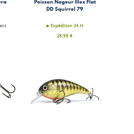
ura
Poisson Nageur Illex Flat
F
DD Squirrel 79
tant
Expédition 24 H
Prix
28,99 €