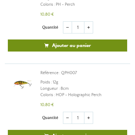
Coloris : PH - Perch
10,80 €
Quantité
remove
add
Ajouter au panier
Référence : QPH007
Poids : 12g
Longueur : 8cm
Coloris : HOP - Holographic Perch
10,80 €
Quantité
remove
add