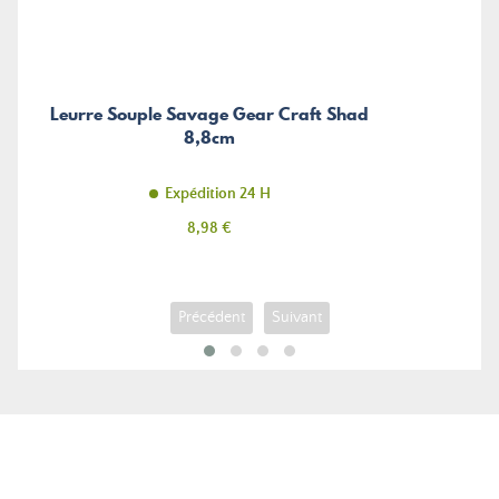
Leurre Souple Savage Gear Craft Shad
8,8cm
Expédition 24 H
Prix
8,98 €
Précédent
Suivant