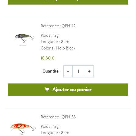
Référence : QPH142
Poids : 12g
Longueur : 8cm
Coloris : Holo Bleak
10,80 €
Quantité
remove
add
Ajouter au panier
Référence : QPH133
Poids : 12g
Longueur : 8cm