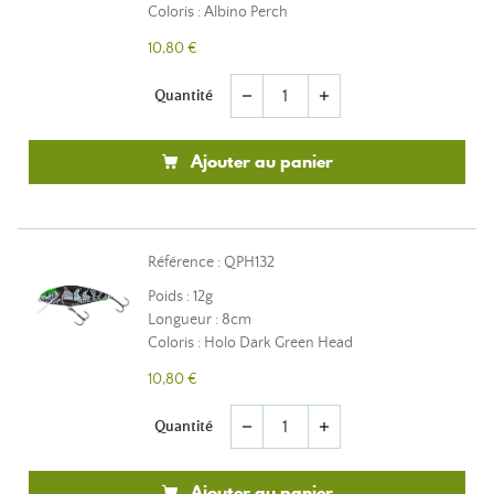
Coloris : Albino Perch
10,80 €
Quantité
remove
add
Ajouter au panier
Référence : QPH132
Poids : 12g
Longueur : 8cm
Coloris : Holo Dark Green Head
10,80 €
Quantité
remove
add
Ajouter au panier