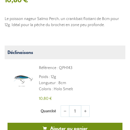
Le poisson nageur Salmo Perch, un crankbait flottant de 8cm pour
12g. Idéal pour la pêche du brochet en zone peu profonde.
Déclinaisons
Référence : QPH143
Poids : 12g
Longueur : 8cm
Coloris : Holo Smelt
10,80 €
Quantité
remove
add
Ajouter au panier