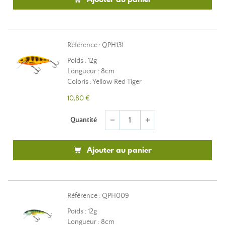
Référence : QPH131
Poids : 12g
Longueur : 8cm
Coloris : Yellow Red Tiger
10,80 €
Quantité
remove
add
Ajouter au panier
Référence : QPH009
Poids : 12g
Longueur : 8cm