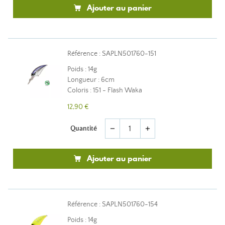
Ajouter au panier
Référence : SAPLN501760-151
Poids : 14g
Longueur : 6cm
Coloris : 151 - Flash Waka
12,90 €
Quantité
remove
add
Ajouter au panier
Référence : SAPLN501760-154
Poids : 14g