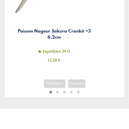
Poisson Nageur Sakura Crankit +3
6,2cm
Expédition 24 H
Prix
13,50 €
Précédent
Suivant