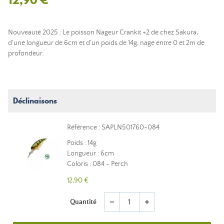
Nouveauté 2025 : Le poisson Nageur Crankit +2 de chez Sakura,
d'une longueur de 6cm et d'un poids de 14g, nage entre 0 et 2m de
profondeur.
Déclinaisons
Référence : SAPLN501760-084
Poids : 14g
Longueur : 6cm
Coloris : 084 - Perch
12,90 €
Quantité
remove
add