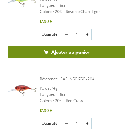
Longueur : 6cm
Coloris : 203 - Reverse Chart Tiger
12,90 €
Quantité
remove
add
Ajouter au panier
Référence : SAPLN501760-204
Poids : 14g
Longueur : 6cm
Coloris : 204 - Red Craw
12,90 €
Quantité
remove
add