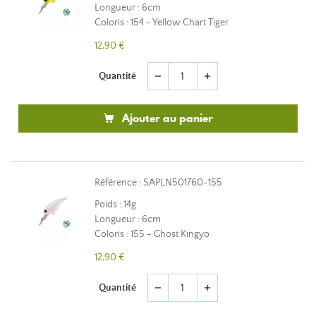
Longueur : 6cm
Coloris : 154 - Yellow Chart Tiger
12,90 €
Quantité
remove
add
Ajouter au panier
Référence : SAPLN501760-155
Poids : 14g
Longueur : 6cm
Coloris : 155 - Ghost Kingyo
12,90 €
Quantité
remove
add