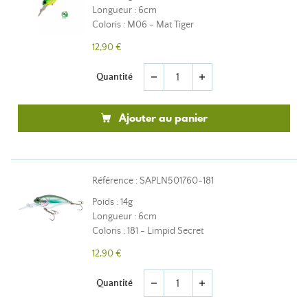
Longueur : 6cm
Coloris : M06 - Mat Tiger
12,90 €
Quantité
remove
add
Ajouter au panier
Référence : SAPLN501760-181
Poids : 14g
Longueur : 6cm
Coloris : 181 - Limpid Secret
12,90 €
Quantité
remove
add