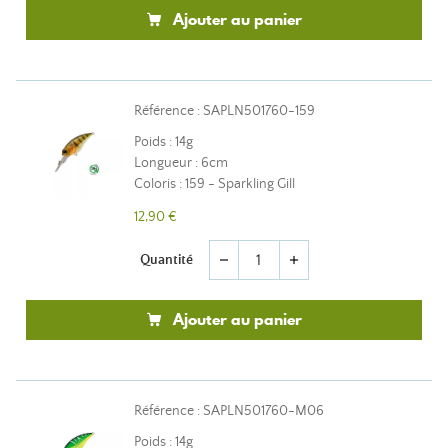
Ajouter au panier
Référence : SAPLN501760-159
Poids : 14g
Longueur : 6cm
Coloris : 159 - Sparkling Gill
12,90 €
Quantité
remove
add
Ajouter au panier
Référence : SAPLN501760-M06
Poids : 14g