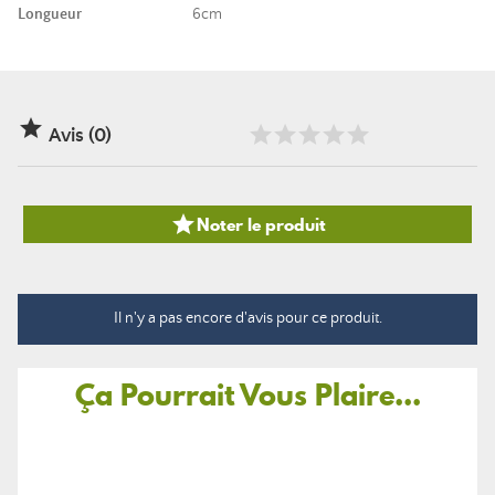
Longueur
6cm

Avis (0)

Noter le produit
Il n'y a pas encore d'avis pour ce produit.
Ça Pourrait Vous Plaire...