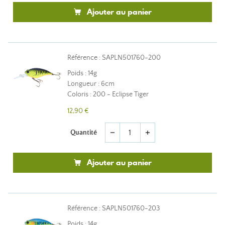
Ajouter au panier
Référence : SAPLN501760-200
Poids : 14g
Longueur : 6cm
Coloris : 200 - Eclipse Tiger
12,90 €
Quantité
remove
add
Ajouter au panier
Référence : SAPLN501760-203
Poids : 14g