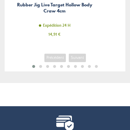
Rubber Jig Live Target Hollow Body
Craw 4cm
Expédition 24 H
Prix
14,91 €
Précédent
Suivant