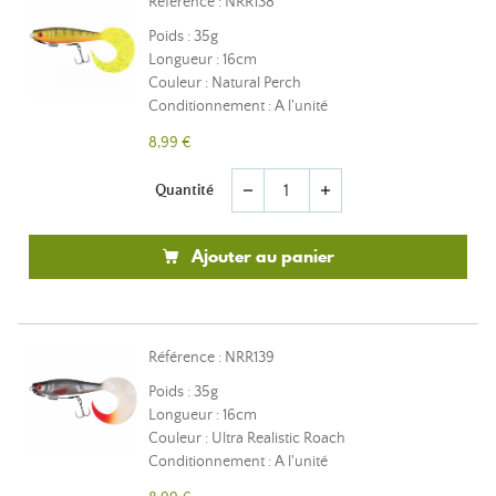
Référence : NRR138
Poids : 35g
Longueur : 16cm
Couleur : Natural Perch
Conditionnement : A l'unité
8,99 €
Quantité
remove
add
Ajouter au panier
Référence : NRR139
Poids : 35g
Longueur : 16cm
Couleur : Ultra Realistic Roach
Conditionnement : A l'unité