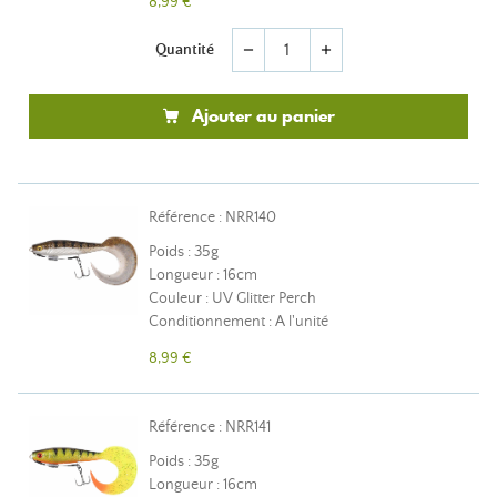
8,99 €
Quantité
remove
add
Ajouter au panier
Référence : NRR140
Poids : 35g
Longueur : 16cm
Couleur : UV Glitter Perch
Conditionnement : A l'unité
8,99 €
Référence : NRR141
Poids : 35g
Longueur : 16cm