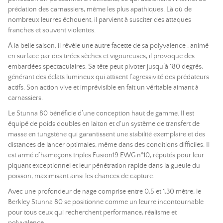
prédation des carnassiers, même les plus apathiques. Là où de
nombreux leurres échouent, il parvient à susciter des attaques
franches et souvent violentes.
À la belle saison, il révèle une autre facette de sa polyvalence : animé
en surface par des tirées sèches et vigoureuses, il provoque des
embardées spectaculaires. Sa tête peut pivoter jusqu’à 180 degrés,
générant des éclats lumineux qui attisent l’agressivité des prédateurs
actifs. Son action vive et imprévisible en fait un véritable aimant à
carnassiers.
Le Stunna 80 bénéficie d’une conception haut de gamme. Il est
équipé de poids doubles en laiton et d'un système de transfert de
masse en tungstène qui garantissent une stabilité exemplaire et des
distances de lancer optimales, même dans des conditions difficiles. Il
est armé d’hameçons triples Fusion19 EWG n°10, réputés pour leur
piquant exceptionnel et leur pénétration rapide dans la gueule du
poisson, maximisant ainsi les chances de capture.
Avec une profondeur de nage comprise entre 0,5 et 1,30 mètre, le
Berkley Stunna 80 se positionne comme un leurre incontournable
pour tous ceux qui recherchent performance, réalisme et