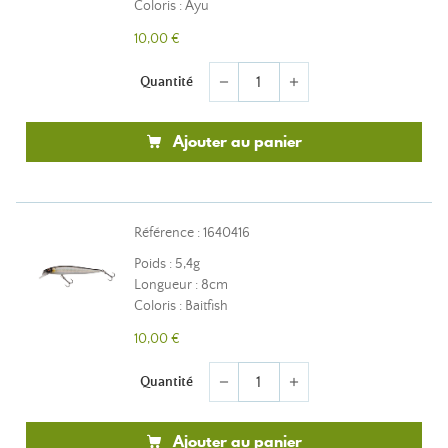
Coloris : Ayu
10,00 €
Quantité
remove
add
Ajouter au panier
Référence : 1640416
Poids : 5,4g
Longueur : 8cm
Coloris : Baitfish
10,00 €
Quantité
remove
add
Ajouter au panier