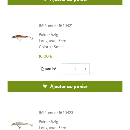
Référence : 1640421
Poids : 5,4g
Longueur : 8cm
Coloris : Smelt
10,00 €
Quantité
remove
add
Ajouter au panier
Référence : 1640423
Poids : 5,4g
Longueur : 8cm