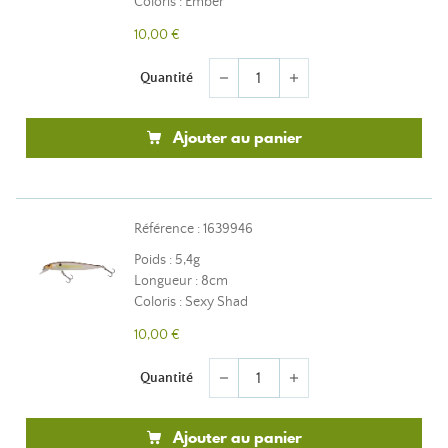
Coloris : Ember
10,00 €
Quantité
remove
add
Ajouter au panier
Référence : 1639946
Poids : 5,4g
Longueur : 8cm
Coloris : Sexy Shad
10,00 €
Quantité
remove
add
Ajouter au panier