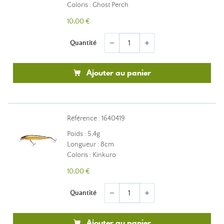
Coloris : Ghost Perch
10,00 €
Quantité
remove
add
Ajouter au panier
Référence : 1640419
Poids : 5,4g
Longueur : 8cm
Coloris : Kinkuro
10,00 €
Quantité
remove
add
Ajouter au panier