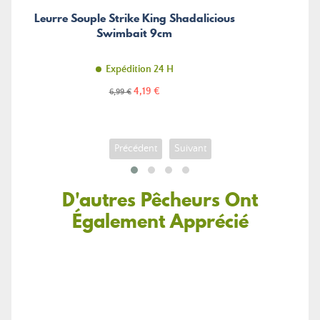
Leurre Souple Strike King Shadalicious
Swimbait 9cm
Expédition 24 H
Prix
Prix
4,19 €
6,99 €
de
base
Précédent
Suivant
D'autres Pêcheurs Ont
Également Apprécié