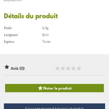
polyvalence.
Détails du produit
Poids
5,4g
Longueur
8cm
Espèce
Truite

Avis (0)

Noter le produit
Il n'y a pas encore d'avis pour ce produit.