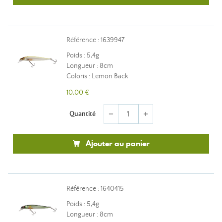
Référence : 1639947
Poids : 5,4g
Longueur : 8cm
Coloris : Lemon Back
10,00 €
Quantité
remove
add
Ajouter au panier
Référence : 1640415
Poids : 5,4g
Longueur : 8cm