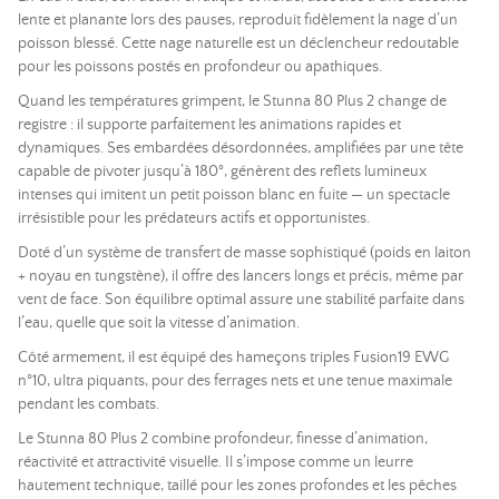
lente et planante lors des pauses, reproduit fidèlement la nage d’un
poisson blessé. Cette nage naturelle est un déclencheur redoutable
pour les poissons postés en profondeur ou apathiques.
Quand les températures grimpent, le Stunna 80 Plus 2 change de
registre : il supporte parfaitement les animations rapides et
dynamiques. Ses embardées désordonnées, amplifiées par une tête
capable de pivoter jusqu’à 180°, génèrent des reflets lumineux
intenses qui imitent un petit poisson blanc en fuite — un spectacle
irrésistible pour les prédateurs actifs et opportunistes.
Doté d’un système de transfert de masse sophistiqué (poids en laiton
+ noyau en tungstène), il offre des lancers longs et précis, même par
vent de face. Son équilibre optimal assure une stabilité parfaite dans
l’eau, quelle que soit la vitesse d’animation.
Côté armement, il est équipé des hameçons triples Fusion19 EWG
n°10, ultra piquants, pour des ferrages nets et une tenue maximale
pendant les combats.
Le Stunna 80 Plus 2 combine profondeur, finesse d’animation,
réactivité et attractivité visuelle. Il s’impose comme un leurre
hautement technique, taillé pour les zones profondes et les pêches