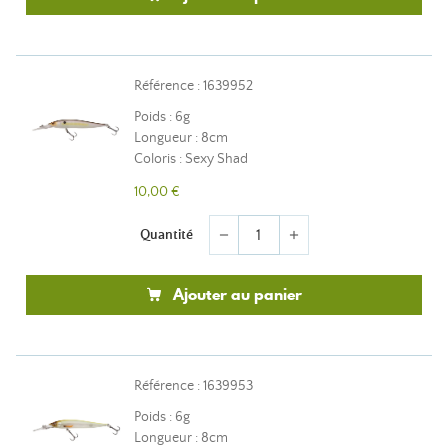
Référence : 1639952
Poids : 6g
Longueur : 8cm
Coloris : Sexy Shad
10,00 €
Quantité
remove
add
Ajouter au panier
Référence : 1639953
Poids : 6g
Longueur : 8cm