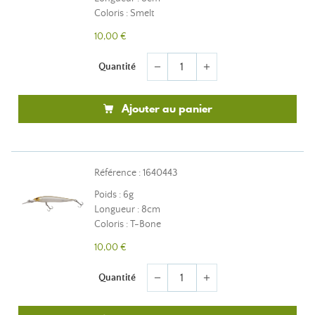
Coloris : Smelt
10,00 €
Quantité
remove
add
Ajouter au panier
Référence : 1640443
Poids : 6g
Longueur : 8cm
Coloris : T-Bone
10,00 €
Quantité
remove
add