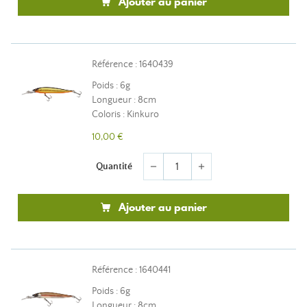
Ajouter au panier
Référence : 1640439
Poids : 6g
Longueur : 8cm
Coloris : Kinkuro
10,00 €
Quantité
remove
add
Ajouter au panier
Référence : 1640441
Poids : 6g
Longueur : 8cm