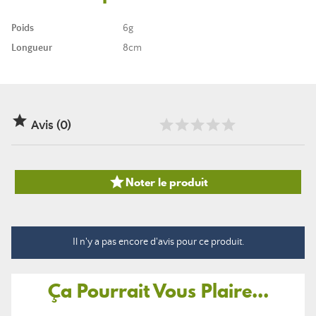
Poids
6g
Longueur
8cm

Avis (0)

Noter le produit
Il n'y a pas encore d'avis pour ce produit.
Ça Pourrait Vous Plaire...