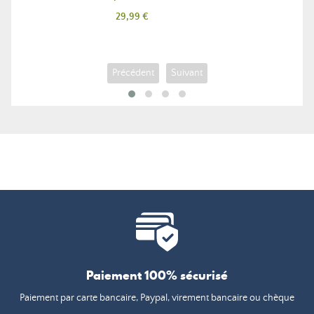
Prix
29,99 €
Précédent
Suivant
Paiement 100% sécurisé
Paiement par carte bancaire, Paypal, virement bancaire ou chèque