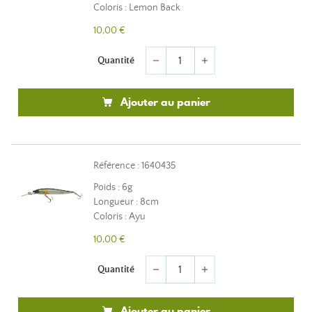
Coloris : Lemon Back
10,00 €
Quantité
remove
add
Ajouter au panier
Référence : 1640435
Poids : 6g
Longueur : 8cm
Coloris : Ayu
10,00 €
Quantité
remove
add
Ajouter au panier