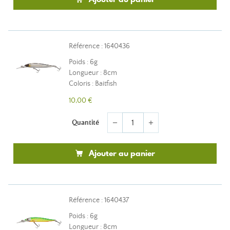
Référence : 1640436
Poids : 6g
Longueur : 8cm
Coloris : Baitfish
10,00 €
Quantité
remove
add
Ajouter au panier
Référence : 1640437
Poids : 6g
Longueur : 8cm