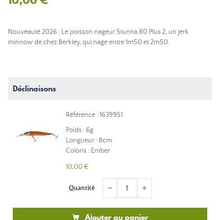
Nouveauté 2026 : Le poisson nageur Stunna 80 Plus 2, un jerk
minnow de chez Berkley, qui nage entre 1m50 et 2m50.
Déclinaisons
Référence : 1639951
Poids : 6g
Longueur : 8cm
Coloris : Ember
10,00 €
Quantité
remove
add
Ajouter au panier