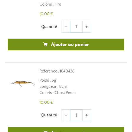
Coloris : Fire
10,00 €
Quantité
remove
add
Ajouter au panier
Référence : 1640438
Poids : 6g
Longueur : 8cm
Coloris : Ghost Perch
10,00 €
Quantité
remove
add