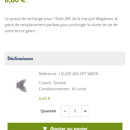
La queue de rechange pour I Slide 285 de la marque Megabass, la
pièce de remplacement parfaite pour prolonger la durée de vie de
votre leurre géant.
Déclinaisons
Référence : I SLIDE 265 SPT SMOK
Coloris : Smoke
Conditionnement : A l'unité
6,60 €
Quantité
remove
add
Ajouter au panier