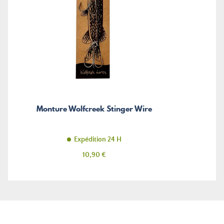
Monture Wolfcreek Stinger Wire
Expédition 24 H
Prix
10,90 €