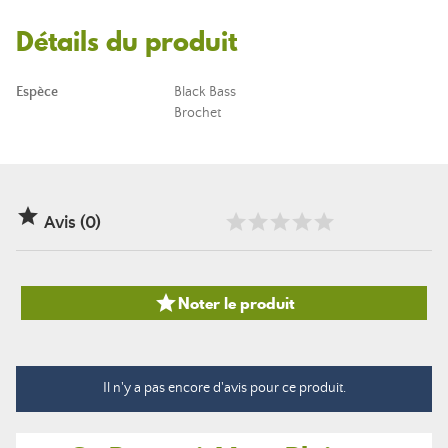
Détails du produit
Espèce
Black Bass
Brochet

Avis (0)

Noter le produit
Il n'y a pas encore d'avis pour ce produit.