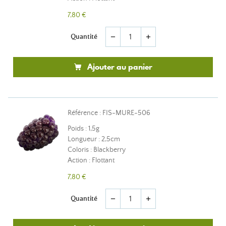
7,80 €
Quantité
remove
add
Ajouter au panier
Référence : FIS-MURE-506
Poids : 1,5g
Longueur : 2,5cm
Coloris : Blackberry
Action : Flottant
7,80 €
Quantité
remove
add