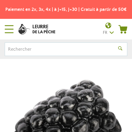
Paiement en 2x, 3x, 4x | à J+15, J+30 | Gratuit à partir de 50€
LEURRE
DE LA PÊCHE
FR