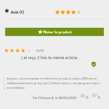

Avis (1)

Noter le produit





(
4
/
5
)
J ai reçu 2 fois le même article .

Bonjour, J ai commander le même leurre mais 2 coloris différent et
malheureusement j ai reçu les 2 même coloris c est pas grave mais c
est embêtant .


0
-
0
Par
Clément B.
le 18/06/2026