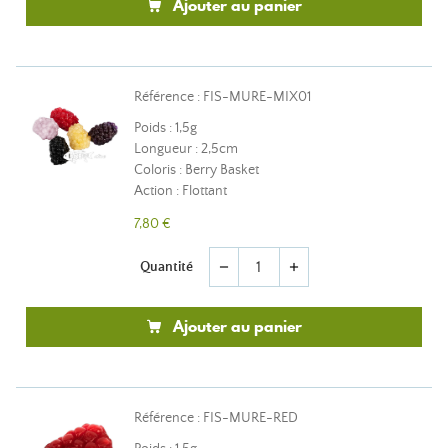
Ajouter au panier
Référence : FIS-MURE-MIX01
Poids : 1,5g
Longueur : 2,5cm
Coloris : Berry Basket
Action : Flottant
7,80 €
Quantité
remove
add
Ajouter au panier
Référence : FIS-MURE-RED