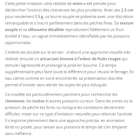
Cette petite imitation ultra réaliste de
mûre
a été pensée pour
déclencher l’instinct des chevenses les plus prudents. Avec ses
2,5 cm
pour seulement
1,5 g
, ce leurre souple se présente avec une discrétion
remarquable et s’inscrit parfaitement dans les pêches fines. Sa
texture
souple
et sa
silhouette détaillée
reproduisent fidèlement un fruit
tombé à l’eau, un signal immédiatement identifiable par les poissons
opportunistes.
L’intérêt est double sur le terrain : d’abord une approche visuelle très
réaliste, ensuite un
attractant intense à l’odeur de fruits rouges
qui
stimule l’agressivité et prolonge la prise en bouche. Ce temps
supplémentaire peut faire toute la différence pour réussir le ferrage. En
eau calme comme en zone encombrée, sa présentation discrète
permet d’insister sans alerter les sujets les plus éduqués.
Ce modèle est particulièrement pertinent pour rechercher les
chevesnes
, les
truites
et autres poissons curieux. Dans les zones où la
pression de pêche est forte, ou lorsque les conditions deviennent
difficiles, miser sur ce type d’imitation naturelle peut relancer l’activité.
Il s’exprime pleinement dans une approche précise, en animation
lente ou posée, pour laisser aux poissons le temps de s’en emparer
sans méfiance.