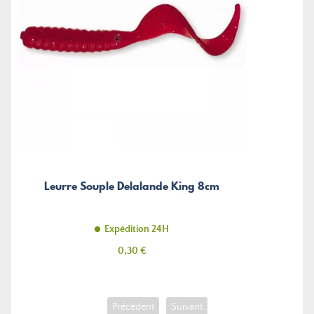
Leurre Souple Delalande King 8cm
Expédition 24H
Prix
0,30 €
Précédent
Suivant