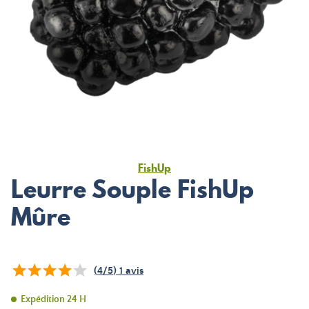
FishUp
Leurre Souple FishUp
Mûre
(
4
/
5
)
1
avis
Expédition 24 H