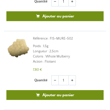
Quantité
remove
add
Ajouter au panier
Référence : FIS-MURE-502
Poids : 1,5g
Longueur : 2,5cm
Coloris : Whote Mulberry
Action : Flottant
7,80 €
Quantité
remove
add
Ajouter au panier