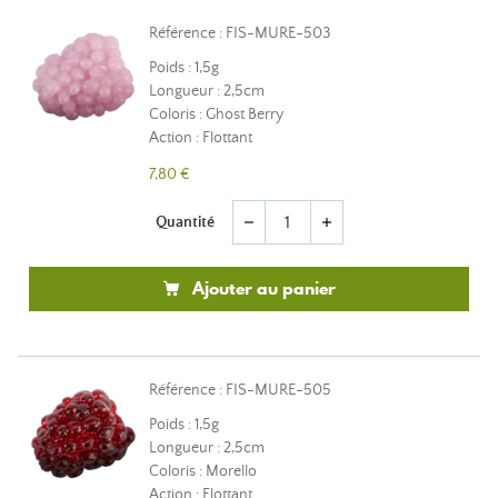
Référence : FIS-MURE-503
Poids : 1,5g
Longueur : 2,5cm
Coloris : Ghost Berry
Action : Flottant
7,80 €
Quantité
remove
add
Ajouter au panier
Référence : FIS-MURE-505
Poids : 1,5g
Longueur : 2,5cm
Coloris : Morello
Action : Flottant