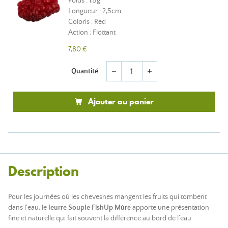
Poids : 1,5g
Longueur : 2,5cm
Coloris : Red
Action : Flottant
7,80 €
Quantité
remove
add
Ajouter au panier
Description
Pour les journées où les chevesnes mangent les fruits qui tombent
dans l'eau, le
leurre Souple FishUp Mûre
apporte une présentation
fine et naturelle qui fait souvent la différence au bord de l’eau.