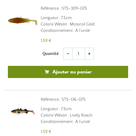
Référence : STS-309-075
Longueur : 7.5cm
Coloris Westin : Motoroil Gold
Conditionnement : A l'unité
1,59 €
Quantité
remove
add
Ajouter au panier
Référence : STS-136-075
Longueur : 7.5cm
Coloris Westin : Lively Roach
Conditionnement : A l'unité
1,59 €