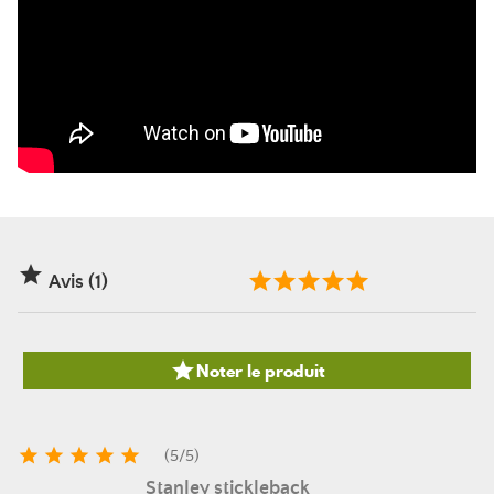

Avis (1)

Noter le produit





(
5
/
5
)
Stanley stickleback