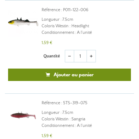
Référence : P011-122-006
Longueur : 7.5cm
Coloris Westin : Headlight
Conditionnement : A l'unité
1,59 €
Quantité
remove
add
Ajouter au panier
Référence : STS-319-075
Longueur : 7.5cm
Coloris Westin : Sangria
Conditionnement : A l'unité
1,59 €