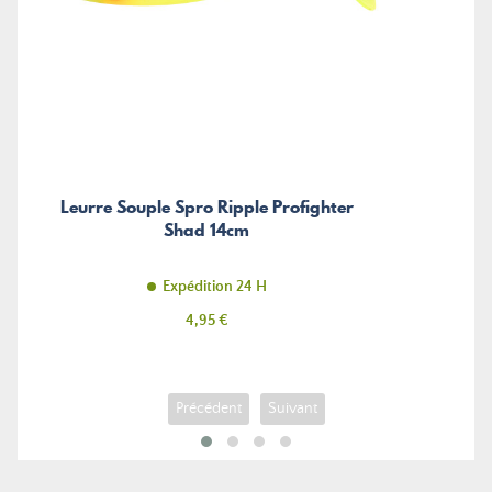
Leurre Souple Spro Ripple Profighter
Shad 14cm
Expédition 24 H
Prix
4,95 €
Précédent
Suivant