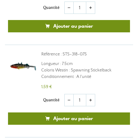
Quantité
remove
add
Ajouter au panier
Référence : STS-318-075
Longueur : 7.5cm
Coloris Westin : Spawning Stickelback
Conditionnement : A l'unité
1,59 €
Quantité
remove
add
Ajouter au panier