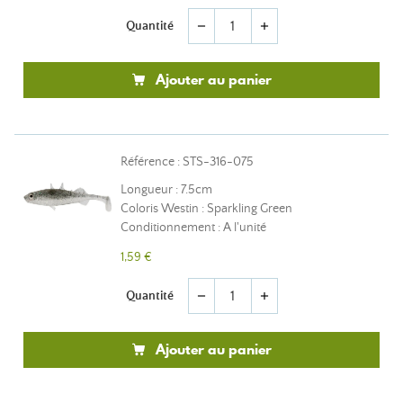
Quantité
remove
add
Ajouter au panier
Référence : STS-316-075
Longueur : 7.5cm
Coloris Westin : Sparkling Green
Conditionnement : A l'unité
1,59 €
Quantité
remove
add
Ajouter au panier