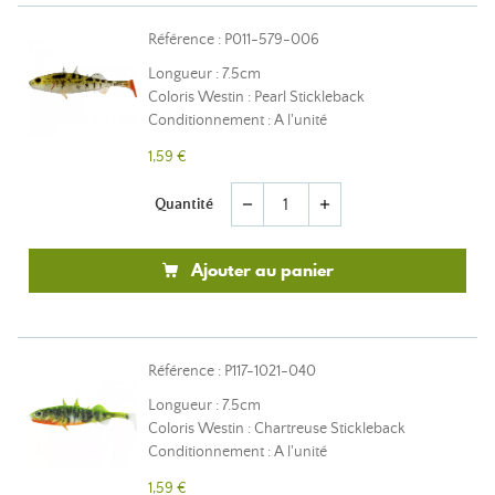
Référence : P011-579-006
Longueur : 7.5cm
Coloris Westin : Pearl Stickleback
Conditionnement : A l'unité
1,59 €
Quantité
remove
add
Ajouter au panier
Référence : P117-1021-040
Longueur : 7.5cm
Coloris Westin : Chartreuse Stickleback
Conditionnement : A l'unité
1,59 €