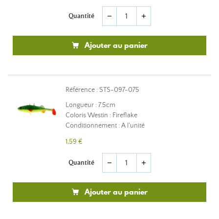
Quantité
remove
add
Ajouter au panier
Référence : STS-097-075
Longueur : 7.5cm
Coloris Westin : Fireflake
Conditionnement : A l'unité
1,59 €
Quantité
remove
add
Ajouter au panier