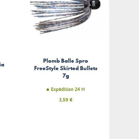
Plomb Balle Spro
H
ia
FreeStyle Skirted Bullets
Gama
7g
Expédition 24 H
Prix
3,59 €