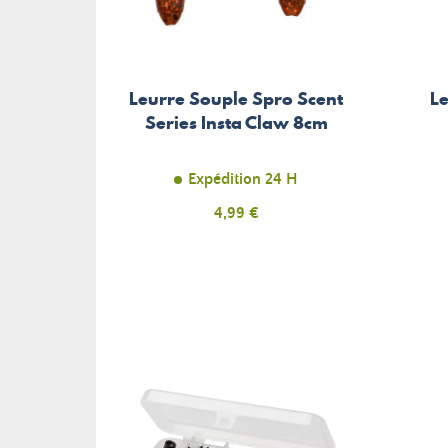
Leurre Souple Spro Scent
Le
Series Insta Claw 8cm
Expédition 24 H
Prix
4,99 €