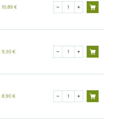
Quantité
10,89 €
remove
add
Quantité
9,30 €
remove
add
Quantité
8,90 €
remove
add