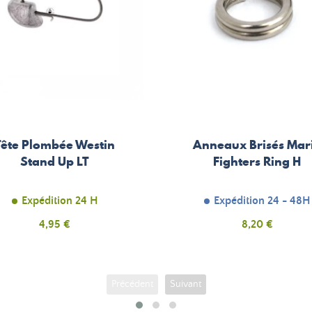
Tête Plombée Westin
Anneaux Brisés Mar
Stand Up LT
Fighters Ring H
Expédition 24 H
Expédition 24 - 48H
Prix
4,95 €
Prix
8,20 €
Précédent
Suivant