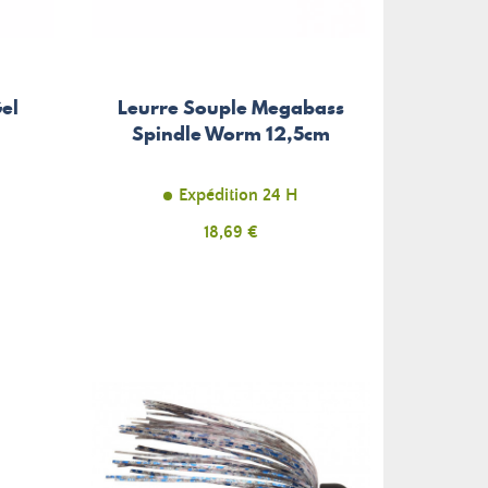
el
Leurre Souple Megabass
Spindle Worm 12,5cm
Expédition 24 H
Prix
18,69 €