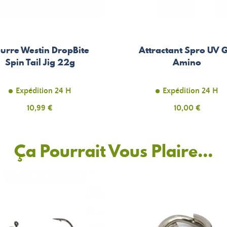
urre Westin DropBite
Attractant Spro UV G
Spin Tail Jig 22g
Amino
Expédition 24 H
Expédition 24 H
Prix
10,99 €
Prix
10,00 €
Ça Pourrait Vous Plaire...