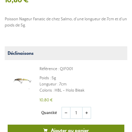
Poisson Nageur Fanatic de chez Salmo, d'une longueur de 7cm et d'un
poids de 5g.
Déclinaisons
Référence : QIF001
Poids : 5g
Longueur : 7cm
Coloris : HBL - Holo Bleak
10,80 €
Quantité
remove
add
Ajouter au panier