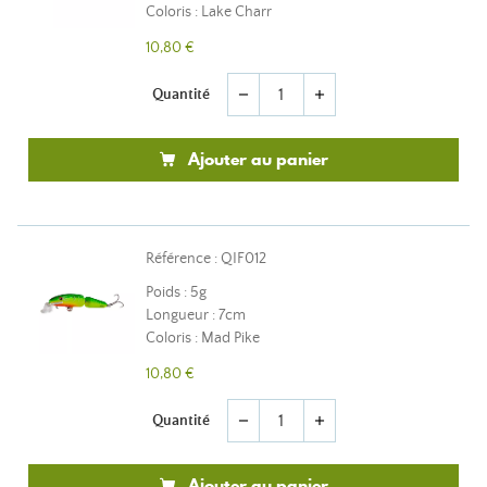
Coloris : Lake Charr
10,80 €
Quantité
remove
add
Ajouter au panier
Référence : QIF012
Poids : 5g
Longueur : 7cm
Coloris : Mad Pike
10,80 €
Quantité
remove
add
Ajouter au panier