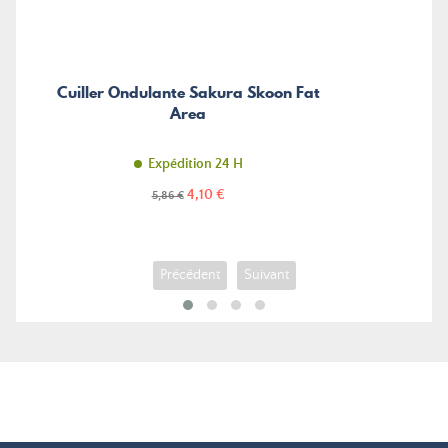
Cuiller Ondulante Sakura Skoon Fat
Area
Expédition 24 H
Prix
Prix
4,10 €
5,86 €
de
base
Précédent
Suivant