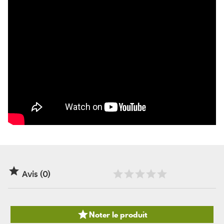

Avis (0)

Noter le produit