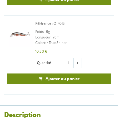
Référence : QIF013
Poids : 5g
Longueur : 7cm
Coloris : True Shiner
10,80 €
Quantité
remove
add
Ajouter au panier
Description