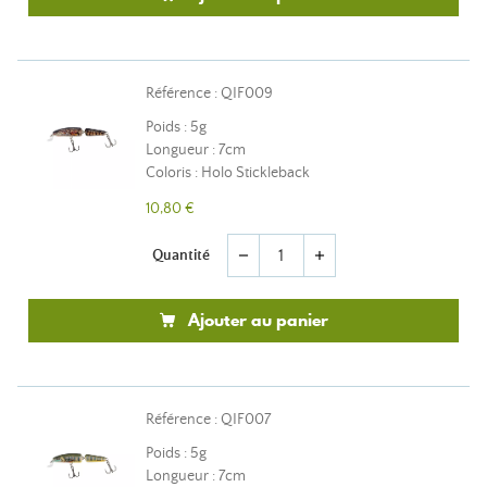
Référence : QIF009
Poids : 5g
Longueur : 7cm
Coloris : Holo Stickleback
10,80 €
Quantité
remove
add
Ajouter au panier
Référence : QIF007
Poids : 5g
Longueur : 7cm