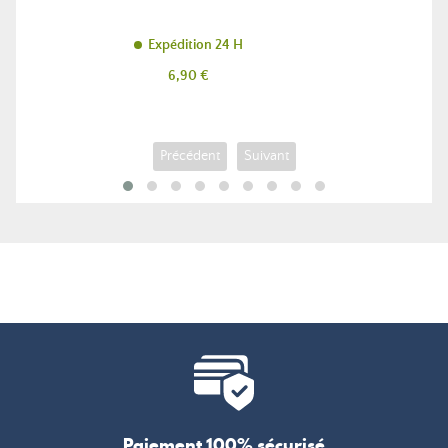
Expédition 24 H
Prix
6,90 €
Précédent
Suivant
Paiement 100% sécurisé