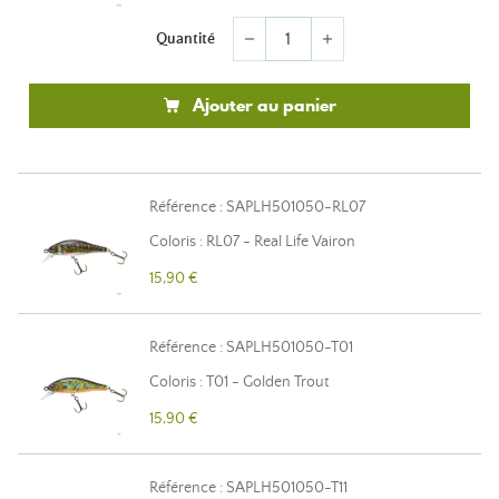
Quantité
remove
add
Ajouter au panier
Référence : SAPLH501050-RL07
Coloris : RL07 - Real Life Vairon
15,90 €
Référence : SAPLH501050-T01
Coloris : T01 - Golden Trout
15,90 €
Référence : SAPLH501050-T11