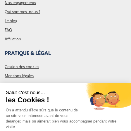
Nos engagements
Qui sommes-nous ?
Le blog
FAQ
Affiliation
PRATIQUE & LÉGAL
Gestion des cookies
Mentions légales
CGV
Plan du site
REJOIGNEZ LA COMMUNAUTÉ
Inscrivez-vous à la newsletter Leurre de la pêche et recevez un code
de 10% de remise valable sur votre première commande.