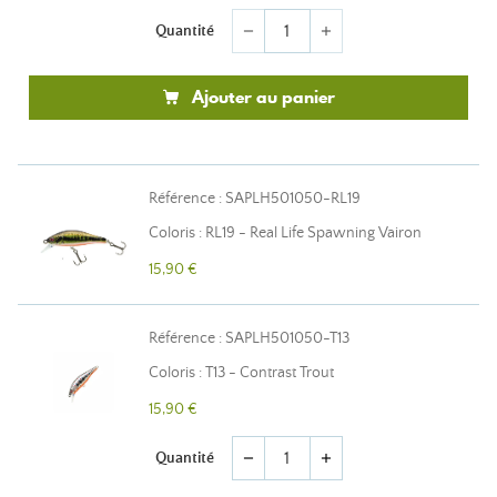
Quantité
remove
add
Ajouter au panier
Référence : SAPLH501050-RL19
Coloris : RL19 - Real Life Spawning Vairon
15,90 €
Référence : SAPLH501050-T13
Coloris : T13 - Contrast Trout
15,90 €
Quantité
remove
add