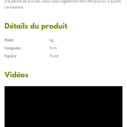
à la pêche de la truite, mais il peut également être efficace sur d'autres
carnassiers.
Détails du produit
Poids
6g
Longueur
5cm
Espèce
Truite
Vidéos