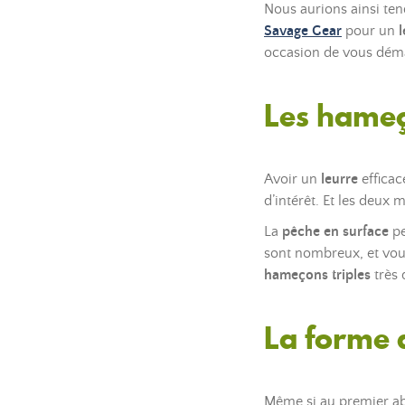
Nous aurions ainsi ten
S
avage Gear
pour un
l
occasion de vous déma
Les hameç
Avoir un
leurre
efficac
d’intérêt. Et les deux
La
pêche en surface
pe
sont nombreux, et vou
hameçons triples
très 
La forme 
Même si au premier abo