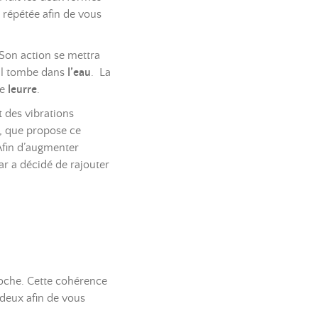
répétée afin de vous
. Son action se mettra
’il tombe dans
l’eau
. La
ce
leurre
.
 des vibrations
s, que propose ce
 Afin d’augmenter
ar a décidé de rajouter
roche. Cette cohérence
deux afin de vous