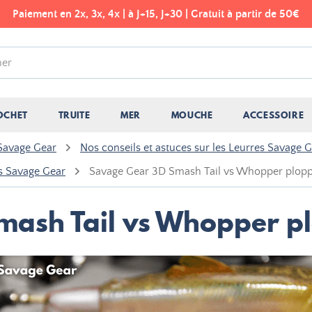
Paiement en 2x, 3x, 4x | à J+15, J+30 | Gratuit à partir de 50€
OCHET
TRUITE
MER
MOUCHE
ACCESSOIRE
 Savage Gear
Nos conseils et astuces sur les Leurres Savage 
rs Savage Gear
Savage Gear 3D Smash Tail vs Whopper plop
mash Tail vs Whopper p