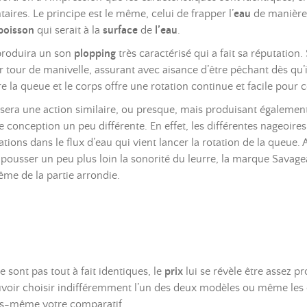
ires. Le principe est le même, celui de frapper l’
eau
de manière 
poisson
qui serait à la
surface
de
l’eau
.
roduira un son
plopping
très caractérisé qui a fait sa réputation
r tour de manivelle, assurant avec aisance d’être pêchant dès qu
re la queue et le corps offre une rotation continue et facile pour 
sera une action similaire, ou presque, mais produisant également
e conception un peu différente. En effet, les différentes nageoire
iations dans le flux d’eau qui vient lancer la rotation de la queue.
et pousser un peu plus loin la sonorité du leurre, la marque Savage
même de la partie arrondie.
 sont pas tout à fait identiques, le
prix
lui se révèle être assez p
voir choisir indifféremment l’un des deux modèles ou même les 
us-même votre comparatif.