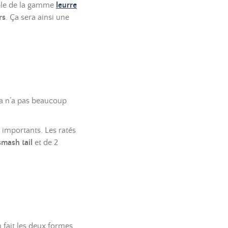
mble de la gamme
leurre
rs
. Ça sera ainsi une
la n’a pas beaucoup
 importants. Les ratés
smash tail
et de 2
 fait les deux formes