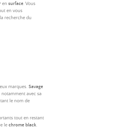
r
en
surface
. Vous
out en vous
 la recherche du
 deux marques.
Savage
, notamment avec sa
rtant le nom de
rtants tout en restant
e le
chrome black
.