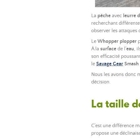
La
pêche
avec
leurre 
recherchant différent
observer les attaques
Le
Whopper plopper
p
À la
surface
de l’
eau
, 
son efficacité poussan
le
Savage Gear
Smash 
Nous les avons donc mi
décision.
La taille 
C’est une différence m
propose une déclinaiso