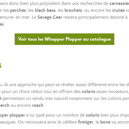
sera donc bien plus polyvalent dans vos recherches de
carnassie
en les
perches
, les
black bass
, les
brochets
, ou encore les
truites
t
enturer en mer. Le
Savage Gear
restera principalement destiné à
ss
.
Voir tous les Whopper Plopper au catalogue
s
-là une approche qui peut se révéler assez différente entre les
 pour un choix réduit tout en offrant des
coloris
assez novateurs
D
permettant un rendu très naturel notamment sur les coloris po
perch
ou encore
roach
.
per plopper
a lui opté pour un nombre de
coloris
bien plus impo
basiques. On retrouvera ainsi le célèbre
firetiger
, le
bone
ou encor