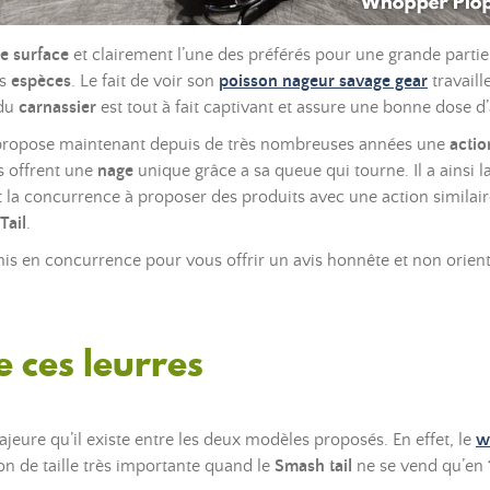
de surface
et clairement l’une des préférés pour une grande parti
es
espèces
. Le fait de voir son
poisson nageur savage gear
travaill
 du
carnassier
est tout à fait captivant et assure une bonne dose d
ropose maintenant depuis de très nombreuses années une
actio
ils offrent une
nage
unique grâce a sa queue qui tourne. Il a ainsi
t la concurrence à proposer des produits avec une action similaire
Tail
.
s en concurrence pour vous offrir un avis honnête et non orient
de ces leurres
ajeure qu’il existe entre les deux modèles proposés. En effet, le
w
n de taille très importante quand le
Smash tail
ne se vend qu’en