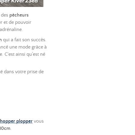
e des
pêcheurs
er et de pouvoir
’adrénaline.
n
qui a fait son succès.
 lancé une mode grâce à
. C'est ainsi qu’est né
é dans votre prise de
hopper plopper
vous
10cm
.