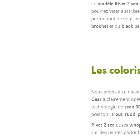
Le
modèle River 2 sea
pourrez viser aussi bi
permettant de vous av
brochet
et du
black ba
Les colori
Nous avons à ce niveau
Gear
a clairement opté
technologie de
scan 3
poisson :
trout
,
rudd
,
River 2 sea
et ses
whop
sur des teintes plutôt 