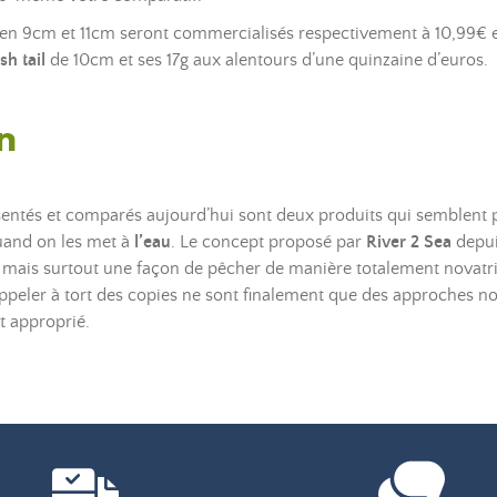
en 9cm et 11cm seront commercialisés respectivement à 10,99€ 
h tail
de 10cm et ses 17g aux alentours d’une quinzaine d’euros.
n
entés et comparés aujourd’hui sont deux produits qui semblent p
quand on les met à
l’eau
. Le concept proposé par
River 2 Sea
depui
 mais surtout une façon de pêcher de manière totalement novatric
appeler à tort des copies ne sont finalement que des approches n
t approprié.