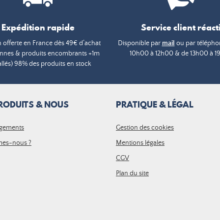
Expédition rapide
Service client réacti
n offerte en France dès 49€ d’achat
Disponible par
mail
ou par téléphon
annes & produits encombrants +1m
10h00 à 12h00 & de 13h00 à 1
lés) 98% des produits en stock
RODUITS & NOUS
PRATIQUE & LÉGAL
gements
Gestion des cookies
es-nous ?
Mentions légales
CGV
Plan du site