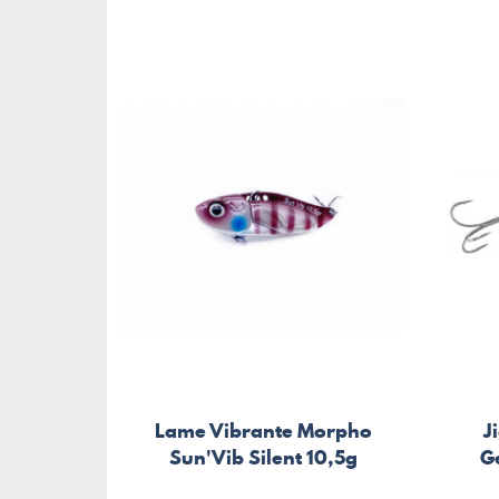
Lame Vibrante Morpho
J
Sun'Vib Silent 10,5g
G