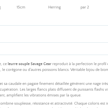
g
15cm
Herring
par 2
e, ce
leurre souple Savage Gear
reproduit à la perfection le profi
, le corégone ou d’autres poissons blancs. Véritable bijou de biom
et sa caudale en pagaie finement détaillée génèrent une nage très l
cupération. Les larges flancs plats diffusent de puissants flashs vi
ant, amplifient les vibrations émises par la queue.
combine souplesse, résistance et attractivité. Chaque coloris est