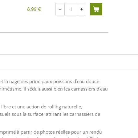
Quantité
8,99 €
remove
add
l et la nage des principaux poissons d’eau douce
imétisme, il séduit aussi bien les carnassiers d’eau
ibre et une action de rolling naturelle,
suels sous la surface, attirant les carnassiers de
 imprimé à partir de photos réelles pour un rendu