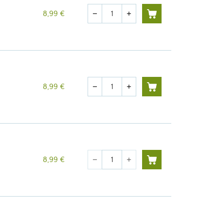
Quantité
8,99 €
remove
add
Quantité
8,99 €
remove
add
Quantité
8,99 €
remove
add