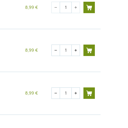
Quantité
8,99 €
remove
add
Quantité
8,99 €
remove
add
Quantité
8,99 €
remove
add