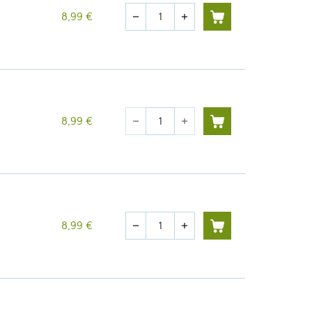
Quantité
8,99 €
remove
add
Quantité
8,99 €
remove
add
Quantité
8,99 €
remove
add