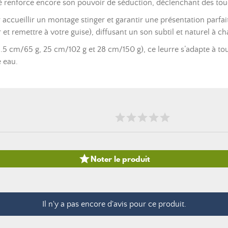
é renforce encore son pouvoir de séduction, déclenchant des touc
ccueillir un montage stinger et garantir une présentation parfait
 et remettre à votre guise), diffusant un son subtil et naturel à
1.5 cm/65 g, 25 cm/102 g et 28 cm/150 g), ce leurre s’adapte à tout
e eau.

Noter le produit
Il n'y a pas encore d'avis pour ce produit.