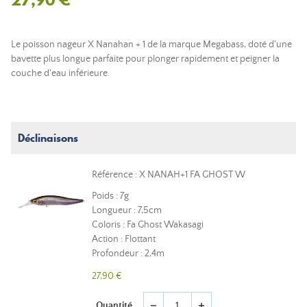
Le poisson nageur X Nanahan + 1 de la marque Megabass, doté d'une
bavette plus longue parfaite pour plonger rapidement et peigner la
couche d'eau inférieure.
Déclinaisons
Référence : X NANAH+1 FA GHOST W
Poids : 7g
Longueur : 7,5cm
Coloris : Fa Ghost Wakasagi
Action : Flottant
Profondeur : 2,4m
27,90 €
Quantité
remove
add