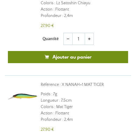
Coloris : Lz Satoshin Chiayu
Action : Flottant
Profondeur : 2,4m
27,90 €
Quantité
remove
add
Ajouter au panier
Référence : X NANAH+1 MAT TIGER
Poids : 7g
Longueur : 7,5cm
Coloris : Mat Tiger
Action : Flottant
Profondeur : 2,4m
27,90 €