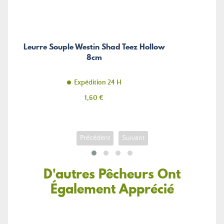
Leurre Souple Westin Shad Teez Hollow
8cm
Expédition 24 H
Prix
1,60 €
Précédent
Suivant
D'autres Pêcheurs Ont
Également Apprécié