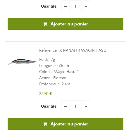
Quantité
remove
add
Ajouter au panier
Référence : X NANAH+1 WAGIN HASU
Poids : 7g
Longueur : 7,5cm
Coloris : Wagin Hasu P1
Action : Flottant
Profondeur : 2,4m
27,90 €
Quantité
remove
add
Ajouter au panier