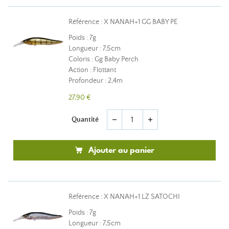
Référence : X NANAH+1 GG BABY PE
Poids : 7g
Longueur : 7,5cm
Coloris : Gg Baby Perch
Action : Flottant
Profondeur : 2,4m
27,90 €
Quantité
remove
add
Ajouter au panier
Référence : X NANAH+1 LZ SATOCHI
Poids : 7g
Longueur : 7,5cm