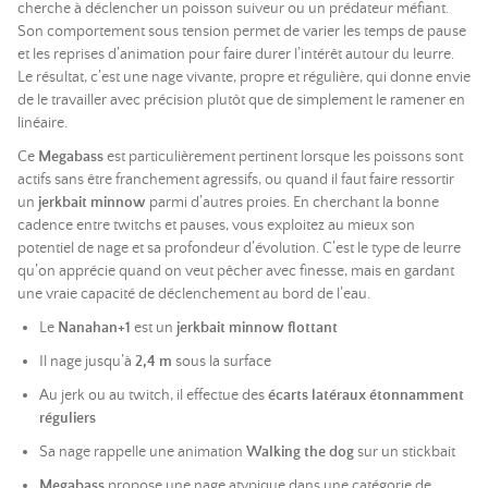
cherche à déclencher un poisson suiveur ou un prédateur méfiant.
Son comportement sous tension permet de varier les temps de pause
et les reprises d’animation pour faire durer l’intérêt autour du leurre.
Le résultat, c’est une nage vivante, propre et régulière, qui donne envie
de le travailler avec précision plutôt que de simplement le ramener en
linéaire.
Ce
Megabass
est particulièrement pertinent lorsque les poissons sont
actifs sans être franchement agressifs, ou quand il faut faire ressortir
un
jerkbait minnow
parmi d’autres proies. En cherchant la bonne
cadence entre twitchs et pauses, vous exploitez au mieux son
potentiel de nage et sa profondeur d’évolution. C’est le type de leurre
qu’on apprécie quand on veut pêcher avec finesse, mais en gardant
une vraie capacité de déclenchement au bord de l’eau.
Le
Nanahan+1
est un
jerkbait minnow flottant
Il nage jusqu’à
2,4 m
sous la surface
Au jerk ou au twitch, il effectue des
écarts latéraux étonnamment
réguliers
Sa nage rappelle une animation
Walking the dog
sur un stickbait
Megabass
propose une nage atypique dans une catégorie de