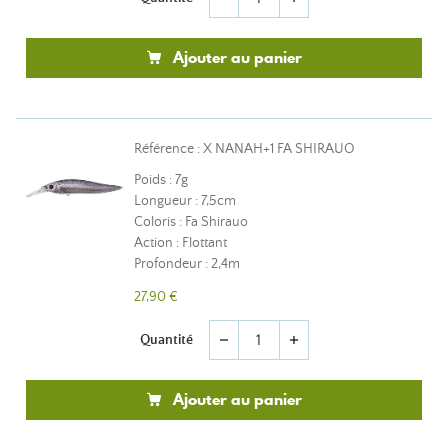
Ajouter au panier
Référence : X NANAH+1 FA SHIRAUO
Poids : 7g
Longueur : 7,5cm
Coloris : Fa Shirauo
Action : Flottant
Profondeur : 2,4m
27,90 €
Quantité
remove
add
Ajouter au panier