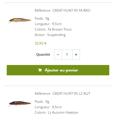
Référence : GREAT HUNT 95 FA BRO
Poids : 11g
Longueur : 9,5cm
Coloris : Fa Brown Trout
Action : Suspending
33,90 €
Quantité
remove
add
Ajouter au panier
Référence : GREAT HUNT 95 LZ AUT
Poids : 11g
Longueur : 9,5cm
Coloris : Lz Autumn Halation