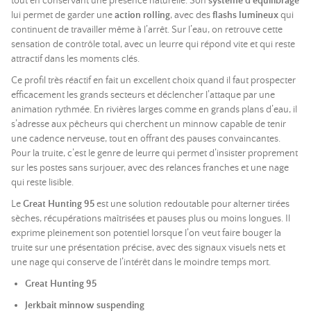
tout en conservant une présence naturelle. Son
système d’équilibrage
lui permet de garder une
action rolling
, avec des
flashs lumineux
qui
continuent de travailler même à l’arrêt. Sur l’eau, on retrouve cette
sensation de contrôle total, avec un leurre qui répond vite et qui reste
attractif dans les moments clés.
Ce profil très réactif en fait un excellent choix quand il faut prospecter
efficacement les grands secteurs et déclencher l’attaque par une
animation rythmée. En rivières larges comme en grands plans d’eau, il
s’adresse aux pêcheurs qui cherchent un minnow capable de tenir
une cadence nerveuse, tout en offrant des pauses convaincantes.
Pour la truite, c’est le genre de leurre qui permet d’insister proprement
sur les postes sans surjouer, avec des relances franches et une nage
qui reste lisible.
Le
Great Hunting 95
est une solution redoutable pour alterner tirées
sèches, récupérations maîtrisées et pauses plus ou moins longues. Il
exprime pleinement son potentiel lorsque l’on veut faire bouger la
truite sur une présentation précise, avec des signaux visuels nets et
une nage qui conserve de l’intérêt dans le moindre temps mort.
Great Hunting 95
Jerkbait minnow suspending