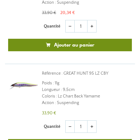
Action : Suspending
33,90 €
20,34 €
Quantité
remove
add
Ajouter au panier
Référence : GREAT HUNT 95 LZ CBY
Poids : 11g
Longueur : 9,5cm
Coloris : Lz Chart Back Yamame
Action : Suspending
33,90 €
Quantité
remove
add