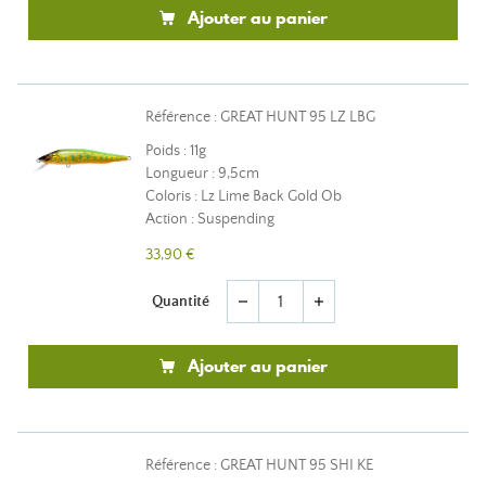
Ajouter au panier
Référence : GREAT HUNT 95 LZ LBG
Poids : 11g
Longueur : 9,5cm
Coloris : Lz Lime Back Gold Ob
Action : Suspending
33,90 €
Quantité
remove
add
Ajouter au panier
Référence : GREAT HUNT 95 SHI KE