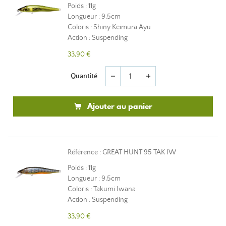
Poids : 11g
Longueur : 9,5cm
Coloris : Shiny Keimura Ayu
Action : Suspending
33,90 €
Quantité
remove
add
Ajouter au panier
Référence : GREAT HUNT 95 TAK IW
Poids : 11g
Longueur : 9,5cm
Coloris : Takumi Iwana
Action : Suspending
33,90 €