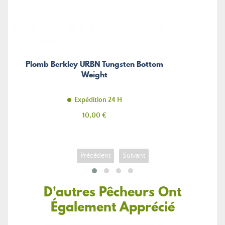
Plomb Berkley URBN Tungsten Bottom
Weight
Expédition 24 H
Prix
10,00 €
Précédent
Suivant
D'autres Pêcheurs Ont
Également Apprécié