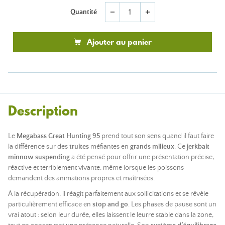
Quantité
remove
add
Ajouter au panier
Description
Le
Megabass Great Hunting 95
prend tout son sens quand il faut faire
la différence sur des
truites
méfiantes en
grands milieux
. Ce
jerkbait
minnow suspending
a été pensé pour offrir une présentation précise,
réactive et terriblement vivante, même lorsque les poissons
demandent des animations propres et maîtrisées.
À la récupération, il réagit parfaitement aux sollicitations et se révèle
particulièrement efficace en
stop and go
. Les phases de pause sont un
vrai atout : selon leur durée, elles laissent le leurre stable dans la zone,