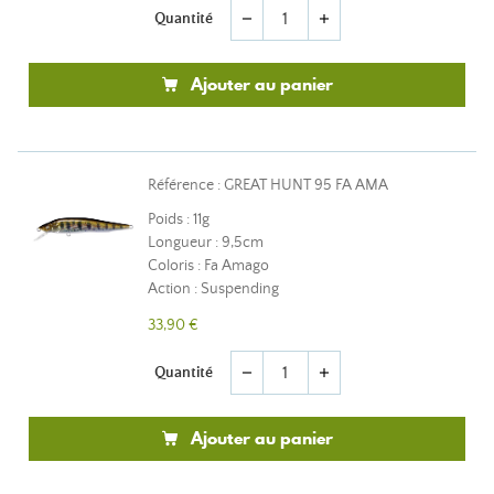
Quantité
remove
add
Ajouter au panier
Référence : GREAT HUNT 95 FA AMA
Poids : 11g
Longueur : 9,5cm
Coloris : Fa Amago
Action : Suspending
33,90 €
Quantité
remove
add
Ajouter au panier