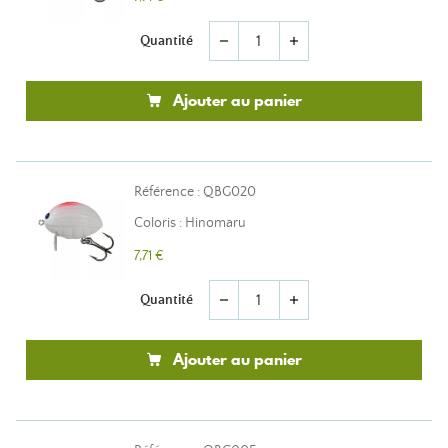
Quantité
remove
add
Ajouter au panier
Référence : QBG020
Coloris : Hinomaru
7,71 €
Quantité
remove
add
Ajouter au panier