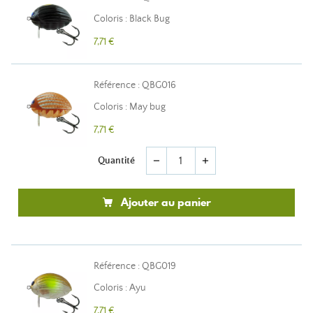
Coloris : Black Bug
7,71 €
Référence : QBG016
Coloris : May bug
7,71 €
Quantité
remove
add
Ajouter au panier
Référence : QBG019
Coloris : Ayu
7,71 €