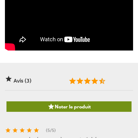

Avis (3)

Noter le produit





(
5
/
5
)