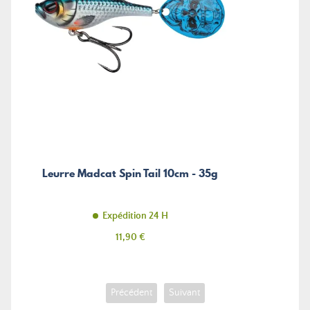
Leurre Madcat Spin Tail 10cm - 35g
Expédition 24 H
Prix
11,90 €
Précédent
Suivant