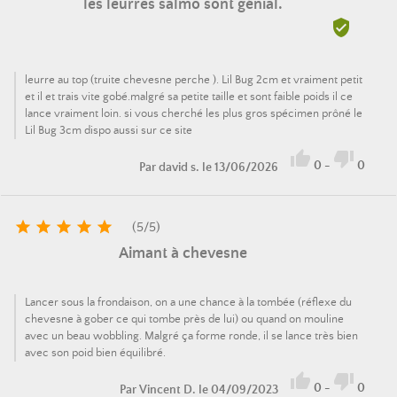
les leurres salmo sont génial.

leurre au top (truite chevesne perche ). Lil Bug 2cm et vraiment petit
et il et trais vite gobé.malgré sa petite taille et sont faible poids il ce
lance vraiment loin. si vous cherché les plus gros spécimen prôné le
Lil Bug 3cm dispo aussi sur ce site


0
-
0
Par
david s.
le 13/06/2026





(
5
/
5
)
Aimant à chevesne
Lancer sous la frondaison, on a une chance à la tombée (réflexe du
chevesne à gober ce qui tombe près de lui) ou quand on mouline
avec un beau wobbling. Malgré ça forme ronde, il se lance très bien
avec son poid bien équilibré.


0
-
0
Par
Vincent D.
le 04/09/2023