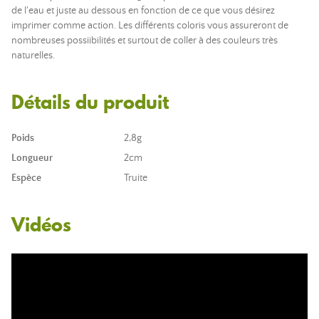
de l'eau et juste au dessous en fonction de ce que vous désirez
imprimer comme action. Les différents coloris vous assureront de
nombreuses possiibilités et surtout de coller à des couleurs très
naturelles.
Détails du produit
Poids
2,8g
Longueur
2cm
Espèce
Truite
Vidéos