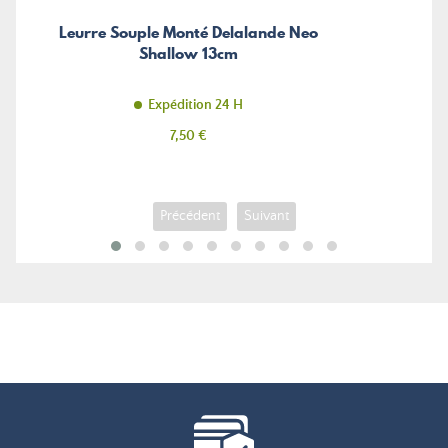
Leurre Souple Monté Delalande Neo
Shallow 13cm
Expédition 24 H
Prix
7,50 €
Précédent
Suivant