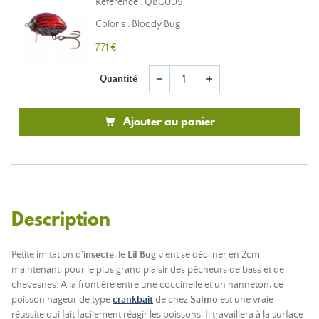
Référence : QBG005
Coloris : Bloody Bug
7,71 €
Quantité
remove
add
Ajouter au panier
Description
Petite imitation d'
insecte
, le
Lil Bug
vient se décliner en 2cm
maintenant, pour le plus grand plaisir des pêcheurs de bass et de
chevesnes. A la frontière entre une coccinelle et un hanneton, ce
poisson nageur de type
crankbait
de chez
Salmo
est une vraie
réussite qui fait facilement réagir les poissons. Il travaillera à la surface