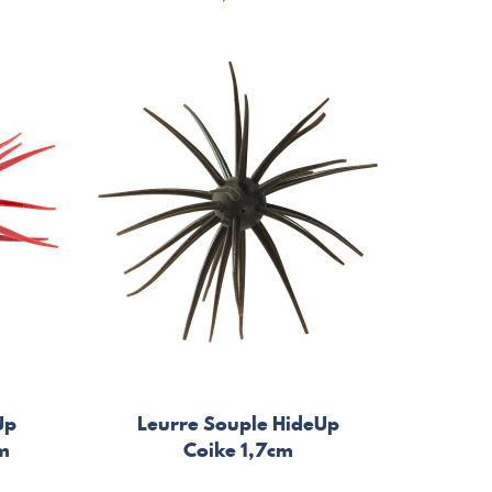
Up
Leurre Souple HideUp
cm
Coike 1,7cm