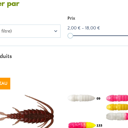
er par
Prix
2,00 € - 18,00 €
filtre)
duits
EAU