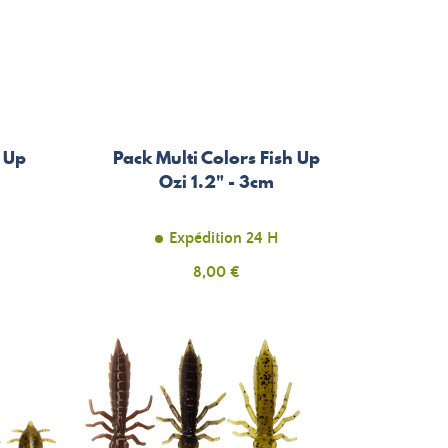
h Up
Pack Multi Colors Fish Up
Ozi 1.2" - 3cm
Expédition 24 H
Prix
8,00 €