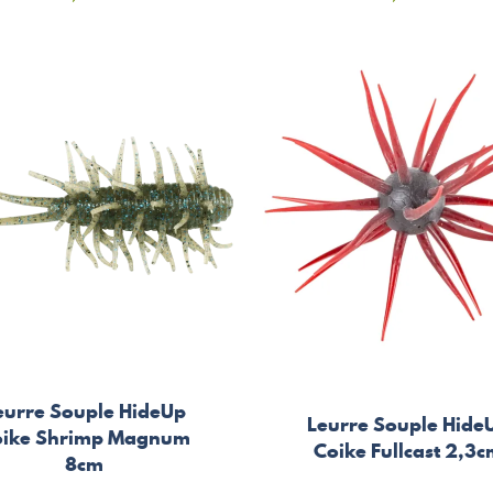
eurre Souple HideUp
Leurre Souple Hide
oike Shrimp Magnum
Coike Fullcast 2,3
8cm