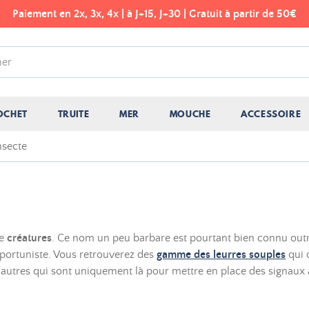
Paiement en 2x, 3x, 4x | à J+15, J+30 | Gratuit à partir de 50€
OCHET
TRUITE
MER
MOUCHE
ACCESSOIRE
nsecte
pe
créatures
. Ce nom un peu barbare est pourtant bien connu out
pportuniste. Vous retrouverez des
gamme des leurres souples
qui 
autres qui sont uniquement là pour mettre en place des signaux a