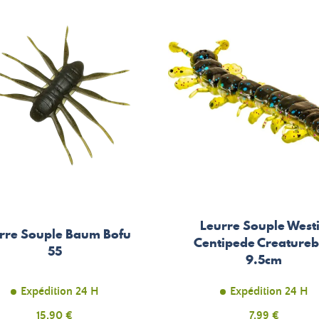
Leurre Souple West
rre Souple Baum Bofu
Centipede Creatureb
55
9.5cm
Expédition 24 H
Expédition 24 H
Prix
Prix
15,90 €
7,99 €