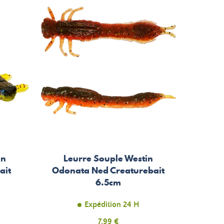
in
Leurre Souple Westin
ait
Odonata Ned Creaturebait
6.5cm
Expédition 24 H
Prix
7,99 €