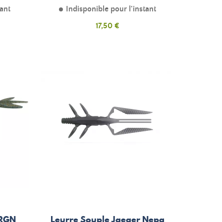
tant
Indisponible pour l'instant
Prix
17,50 €
DRGN
Leurre Souple Jaeger Nepa