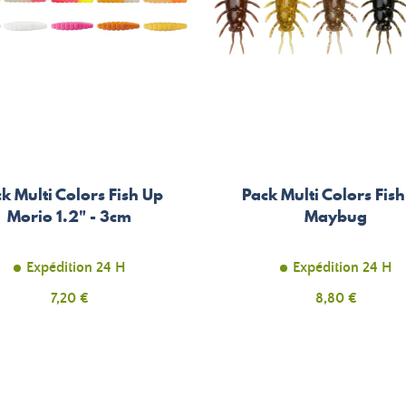
k Multi Colors Fish Up
Pack Multi Colors Fis
Morio 1.2" - 3cm
Maybug
Expédition 24 H
Expédition 24 H
Prix
Prix
7,20 €
8,80 €