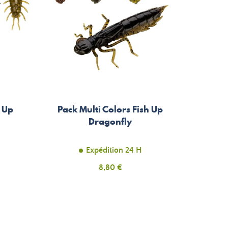
h Up
Pack Multi Colors Fish Up
Dragonfly
Expédition 24 H
Prix
8,80 €