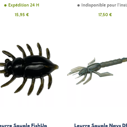
Expédition 24 H
Indisponible pour l'ins
Prix
Prix
15,95 €
17,50 €
eurre Souple FishUp
Leurre Souple Nays 