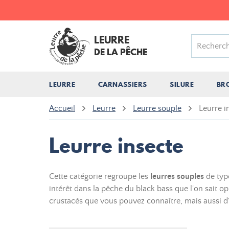
LEURRE
DE LA PÊCHE
LEURRE
CARNASSIERS
SILURE
BR
Accueil
Leurre
Leurre souple
Leurre i
Leurre insecte
Cette catégorie regroupe les
leurres souples
de ty
intérêt dans la pêche du black bass que l'on sait o
crustacés que vous pouvez connaître, mais aussi d'