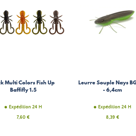
k Multi Colors Fish Up
Leurre Souple Nays BG
Baffifly 1.5
- 6,4cm
Expédition 24 H
Expédition 24 H
Prix
Prix
7,60 €
8,39 €