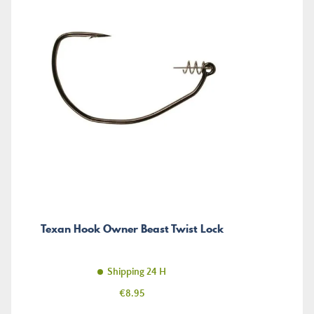
Texan Hook Owner Beast Twist Lock
Shipping 24 H
Price
€8.95