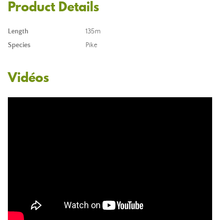
Product Details
Length
135m
Species
Pike
Vidéos