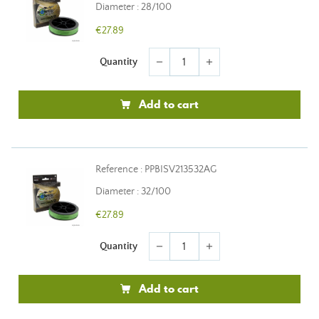
Diameter : 28/100
€27.89
Quantity
remove
add
Add to cart
Reference : PPBISV213532AG
Diameter : 32/100
€27.89
Quantity
remove
add
Add to cart