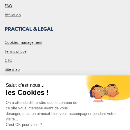
FAQ
Affiliation
PRACTICAL & LEGAL
Cookies management
Terms of use
GTC
Site map
JOIN THE COMMUNITY
Subscribe to the LDLP newsletter to receive all the latest news,
promotions and news
Email address