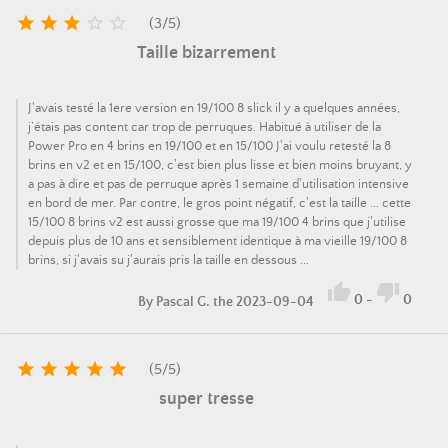





(
3
/
5
)
Taille bizarrement
J'avais testé la 1ere version en 19/100 8 slick il y a quelques années,
j’étais pas content car trop de perruques. Habitué à utiliser de la
Power Pro en 4 brins en 19/100 et en 15/100 J'ai voulu retesté la 8
brins en v2 et en 15/100, c'est bien plus lisse et bien moins bruyant, y
a pas à dire et pas de perruque après 1 semaine d'utilisation intensive
en bord de mer. Par contre, le gros point négatif, c'est la taille ... cette
15/100 8 brins v2 est aussi grosse que ma 19/100 4 brins que j'utilise
depuis plus de 10 ans et sensiblement identique à ma vieille 19/100 8
brins, si j'avais su j'aurais pris la taille en dessous ...


0
-
0
By
Pascal G.
the 2023-09-04





(
5
/
5
)
super tresse