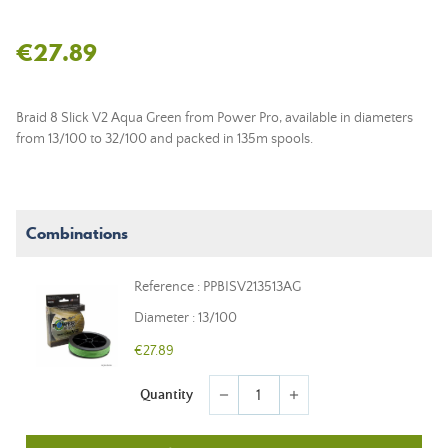
€27.89
Braid 8 Slick V2 Aqua Green from Power Pro, available in diameters
from 13/100 to 32/100 and packed in 135m spools.
Combinations
Reference : PPBISV213513AG
Diameter : 13/100
€27.89
Quantity
remove
add