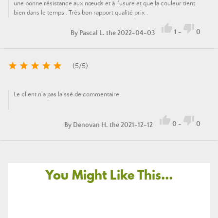
une bonne résistance aux nœuds et à l'usure et que la couleur tient
bien dans le temps . Très bon rapport qualité prix .


1
-
0
By
Pascal L.
the 2022-04-03





(
5
/
5
)
Le client n'a pas laissé de commentaire.


0
-
0
By
Denovan H.
the 2021-12-12
You Might Like This...