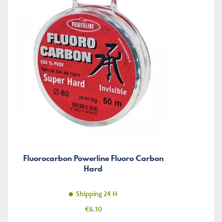
Fluorocarbon Powerline Fluoro Carbon
Hard
Shipping 24 H
Price
€6.10