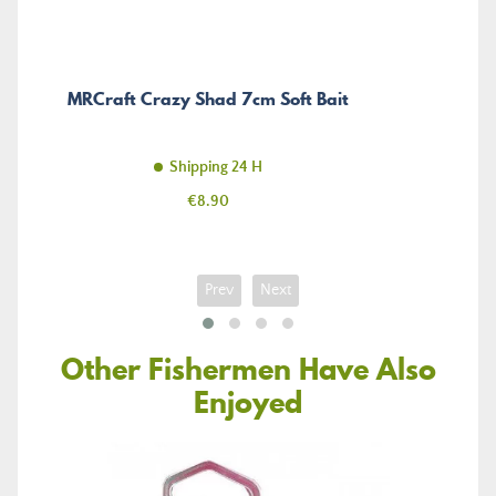
MRCraft Crazy Shad 7cm Soft Bait
Shipping 24 H
Price
€8.90
Prev
Next
Other Fishermen Have Also
Enjoyed