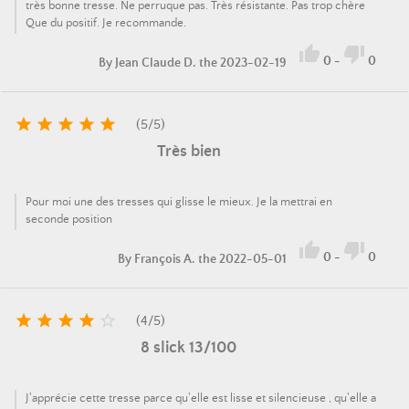
très bonne tresse. Ne perruque pas. Très résistante. Pas trop chère
Que du positif. Je recommande.


0
-
0
By
Jean Claude D.
the 2023-02-19





(
5
/
5
)
Très bien
Pour moi une des tresses qui glisse le mieux. Je la mettrai en
seconde position


0
-
0
By
François A.
the 2022-05-01





(
4
/
5
)
8 slick 13/100
J'apprécie cette tresse parce qu'elle est lisse et silencieuse , qu'elle a