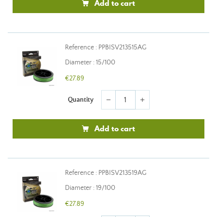
Add to cart
Reference : PPBISV213515AG
Diameter : 15/100
€27.89
Quantity
remove
add
Add to cart
Reference : PPBISV213519AG
Diameter : 19/100
€27.89