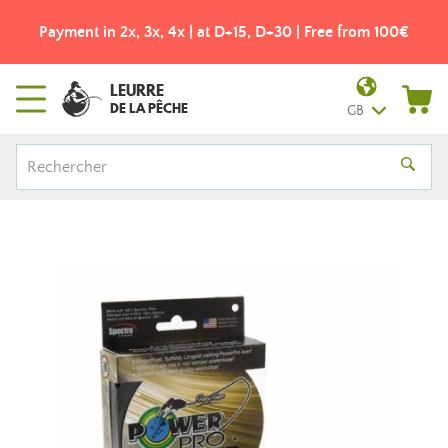
Payment in 2x, 3x, 4x | at D+15, D+30 | Free from 100€
LEURRE
DE LA PÊCHE
GB